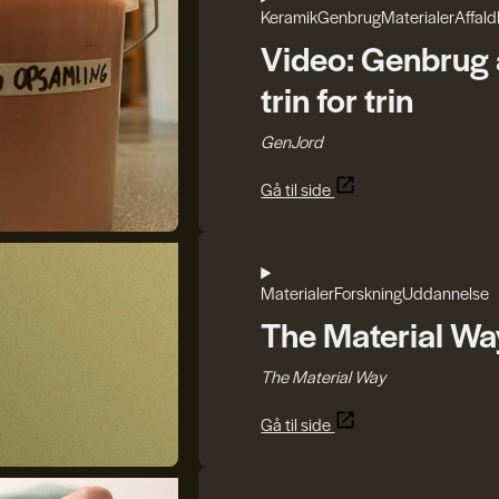
Keramik
Genbrug
Materialer
Affald
Video: Genbrug a
trin for trin
GenJord
Gå til side
Materialer
Forskning
Uddannelse
The Material Wa
The Material Way
Gå til side