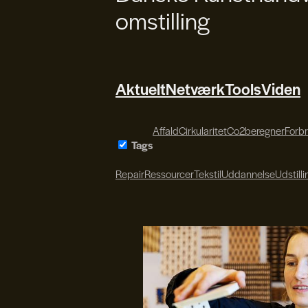
omstilling
Aktuelt
Netværk
Tools
Viden
Affald
Cirkularitet
Co2beregner
Forb
Tags
Repair
Ressourcer
Tekstil
Uddannelse
Udstilli
Søren Svendsen