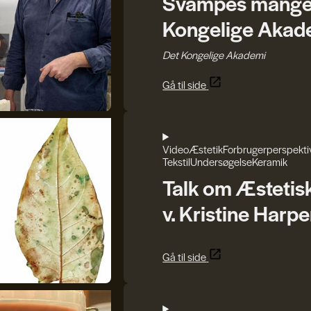
Svampes mange r
Kongelige Akad
Det Kongelige Akademi
Gå til side
Video
Æstetik
Forbrugerperspekti
Tekstil
Undersøgelse
Keramik
Talk om Æstetis
v. Kristine Harpe
Gå til side