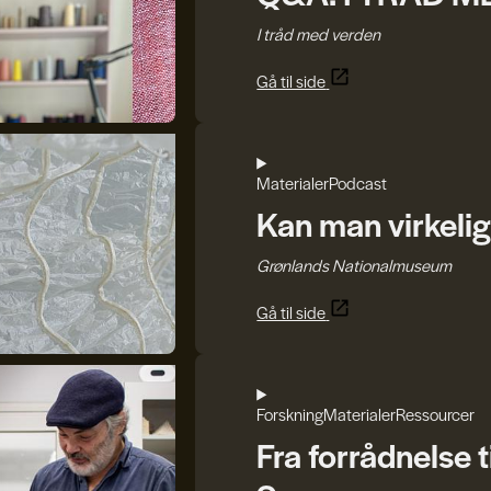
I tråd med verden
Gå til side
Materialer
Podcast
Kan man virkelig
Grønlands Nationalmuseum
Gå til side
Forskning
Materialer
Ressourcer
Fra forrådnelse t