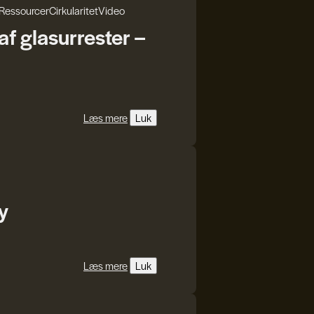
Ressourcer
Cirkularitet
Video
f glasurrester –
Læs mere
Luk
y
Læs mere
Luk