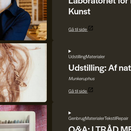
Kunst
Gå til side
Udstilling
Materialer
Udstilling: Af n
Munkeruphus
Gå til side
Genbrug
Materialer
Tekstil
Repair
Q&A: I TRÅD 