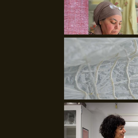
Julie Bach/Soffi Chanchira Larsen
Det Kongelige Akademi