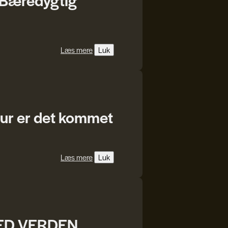
Læs mere
Luk
atur er det kommet
Læs mere
Luk
MED VERDEN