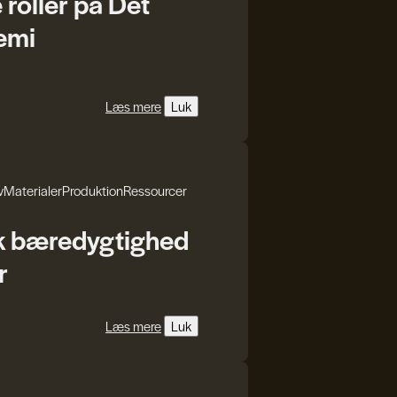
oller på Det
emi
Læs mere
Luk
v
Materialer
Produktion
Ressourcer
k bæredygtighed
r
Læs mere
Luk