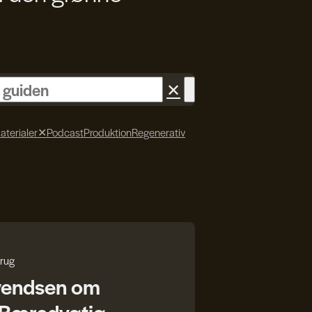
✕
aterialer
✕
Podcast
Produktion
Regenerativ
rug
vendsen om
r Bæredygtig