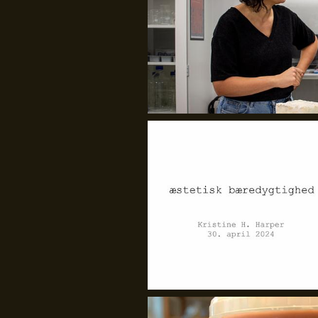
GenJord/Kristine Harper
GenJord