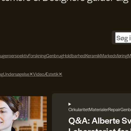
rugerperspektiv
Forskning
Genbrug
Holdbarhed
Keramik
Markedsføring
M
ng
Undersøgelse
✕
Video
Æstetik
✕
Cirkularitet
Materialer
Repair
Genb
Q&A: Alberte S
Laboratoriet fo