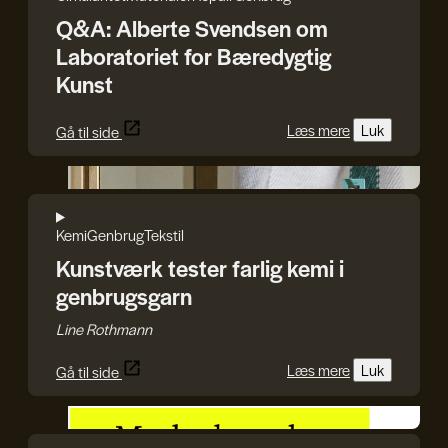
Q&A: Alberte Svendsen om
Laboratoriet for Bæredygtig
Kunst
Læs mere
Luk
Gå til side
Line Rothmann
Kemi
Genbrug
Tekstil
Kunstværk tester farlig kemi i
genbrugsgarn
Line Rothmann
Læs mere
Luk
Gå til side
Kulturens Analyseinstitut