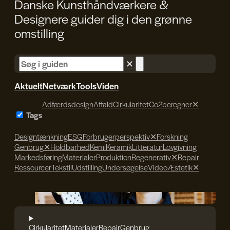
Danske Kunsthåndværkere &
Designere guider dig i den
grønne
omstilling
✕
Aktuelt
Netværk
Tools
Viden
Adfærdsdesign
Affald
Cirkularitet
Co2beregner
✕
Tags
Designtænkning
ESG
Forbrugerperspektiv
✕
Forskning
Genbrug
✕
Holdbarhed
Kemi
Keramik
Litteratur
Lovgivning
Markedsføring
Materialer
Produktion
Regenerativ
✕
Repair
Ressourcer
Tekstil
Udstilling
Undersøgelse
Video
Æstetik
✕
Søren Svendsen
Cirkularitet
Materialer
Repair
Genbrug