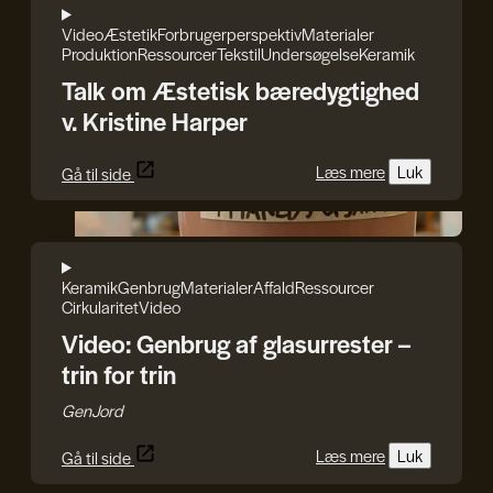
Video
Æstetik
Forbrugerperspektiv
Materialer
Produktion
Ressourcer
Tekstil
Undersøgelse
Keramik
Talk om Æstetisk bæredygtighed
v. Kristine Harper
Læs mere
Luk
Gå til side
GenJord
Keramik
Genbrug
Materialer
Affald
Ressourcer
Cirkularitet
Video
Video: Genbrug af glasurrester –
trin for trin
GenJord
Læs mere
Luk
Gå til side