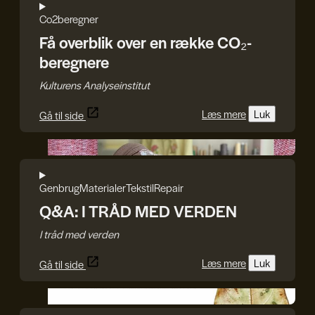
Co2beregner
Få overblik over en række CO₂-
beregnere
Kulturens Analyseinstitut
Læs mere
Luk
Gå til side
I TRÅD MED VERDEN
Genbrug
Materialer
Tekstil
Repair
Q&A: I TRÅD MED VERDEN
I tråd med verden
Læs mere
Luk
Gå til side
GenJord/Kristine Harper