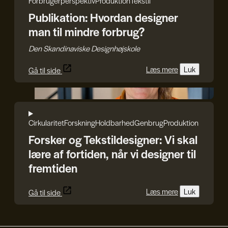
Forbrugerperspektiv
Produktion
Tekstil
Publikation: Hvordan designer
man til mindre forbrug?
Den Skandinaviske Designhøjskole
Læs mere
Luk
Gå til side
Rasmus Blicher
Cirkularitet
Forskning
Holdbarhed
Genbrug
Produktion
Forsker og Tekstildesigner: Vi skal
lære af fortiden, når vi designer til
fremtiden
Læs mere
Luk
Gå til side