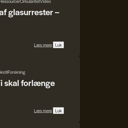
Ressourcer
Cirkularitet
Video
f glasurrester –
Læs mere
Luk
kstil
Forskning
i skal forlænge
Læs mere
Luk