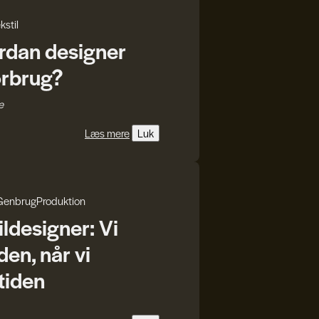
kstil
ordan designer
orbrug?
e
Læs mere
Luk
Genbrug
Produktion
ildesigner: Vi
den, når vi
mtiden