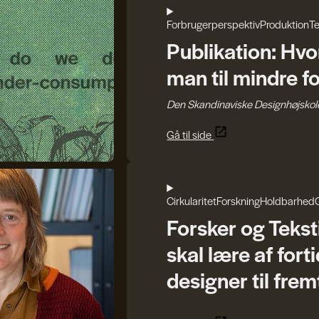
Forbrugerperspektiv
Produktion
Te
Publikation: Hv
man til mindre f
Den Skandinaviske Designhøjskol
Gå til side
Cirkularitet
Forskning
Holdbarhed
Forsker og Tekst
skal lære af forti
designer til fre