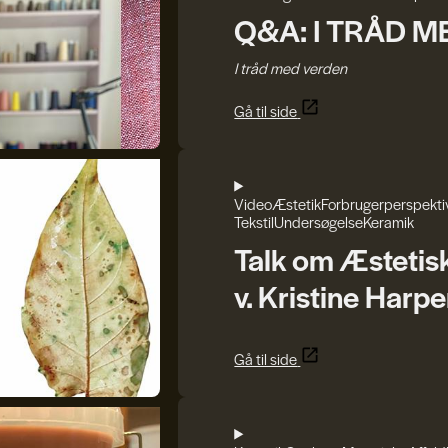
Q&A: I TRÅD 
I tråd med verden
Gå til side
Video
Æstetik
Forbrugerperspekti
Tekstil
Undersøgelse
Keramik
Talk om Æstetis
v. Kristine Harpe
Gå til side