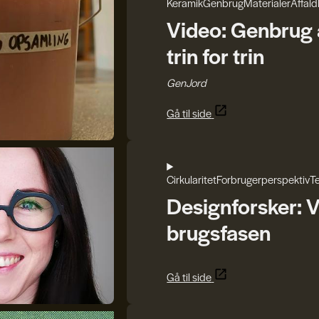
Keramik
Genbrug
Materialer
Affald
Video: Genbrug a
trin for trin
GenJord
Gå til side
Cirkularitet
Forbrugerperspektiv
Te
Designforsker: V
brugsfasen
Gå til side