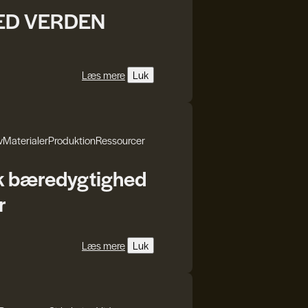
MED VERDEN
Læs mere
Luk
v
Materialer
Produktion
Ressourcer
k bæredygtighed
r
Læs mere
Luk