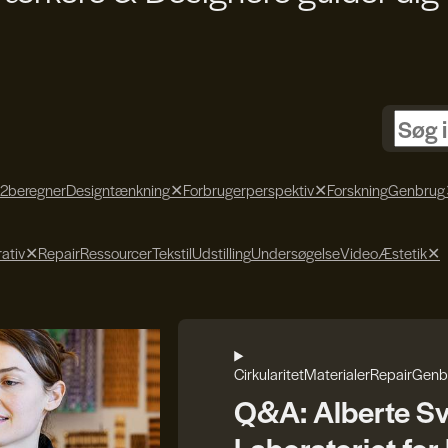
2beregner
Designtænkning
✕
Forbrugerperspektiv
✕
Forskning
Genbrug
ativ
✕
Repair
Ressourcer
Tekstil
Udstilling
Undersøgelse
Video
Æstetik
✕
Cirkularitet
Materialer
Repair
Genb
Q&A: Alberte S
Laboratoriet fo