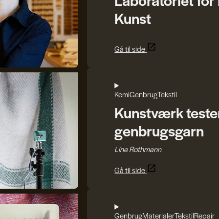
Kunst
Gå til side
Kemi
Genbrug
Tekstil
Kunstværk tester 
genbrugsgarn
Line Rothmann
Gå til side
Genbrug
Materialer
Tekstil
Repair