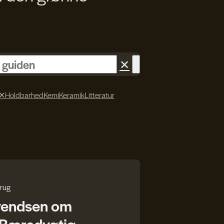
✕
✕
Holdbarhed
Kemi
Keramik
Litteratur
rug
vendsen om
r Bæredygtig