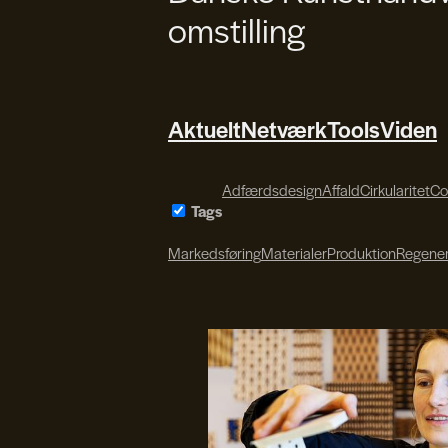
omstilling
Aktuelt
Netværk
Tools
Viden
Adfærdsdesign
Affald
Cirkularitet
Co
Tags
Markedsføring
Materialer
Produktion
Regener
Søren Svendsen