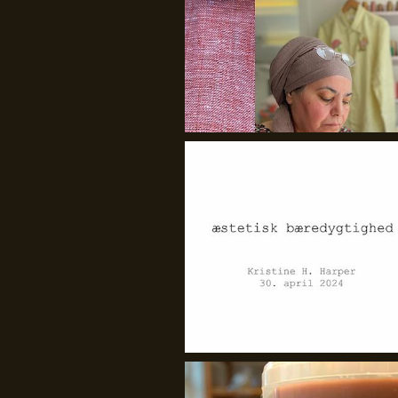
GenJord/Kristine Harper
GenJord