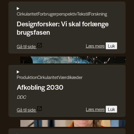
Cirkularitet
Forbrugerperspektiv
Tekstil
Forskning
Designforsker: Vi skal forlænge
brugsfasen
Læs mere
Luk
Gå til side
DDC
Produktion
Cirkularitet
Værdikæder
Afkobling 2030
DDC
Læs mere
Luk
Gå til side
Rasmus Blicher