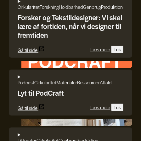
Cirkularitet
Forskning
Holdbarhed
Genbrug
Produktion
Forsker og Tekstildesigner: Vi skal
lære af fortiden, når vi designer til
fremtiden
Læs mere
Luk
Gå til side
HEPHAESTUS
Podcast
Cirkularitet
Materialer
Ressourcer
Affald
Lyt til PodCraft
Læs mere
Luk
Gå til side
Reshape Waste
Litteratur
Cirkularitet
Genbrug
Produktion