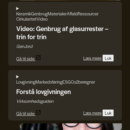
Keramik
Genbrug
Materialer
Affald
Ressourcer
Cirkularitet
Video
Video: Genbrug af glasurrester –
trin for trin
GenJord
Læs mere
Luk
Gå til side
Lovgivning
Markedsføring
ESG
Co2beregner
Forstå lovgivningen
Virksomhedsguiden
Læs mere
Luk
Gå til side
Iryna Kucher