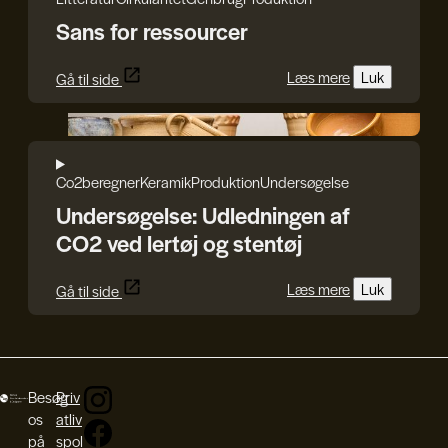
Sans for ressourcer
Læs mere
Luk
Gå til side
Jette Sørensen og Anna Andersen
Co2beregner
Keramik
Produktion
Undersøgelse
Undersøgelse: Udledningen af
CO2 ved lertøj og stentøj
Læs mere
Luk
Gå til side
Besøg
Priv
os
atliv
på
spol