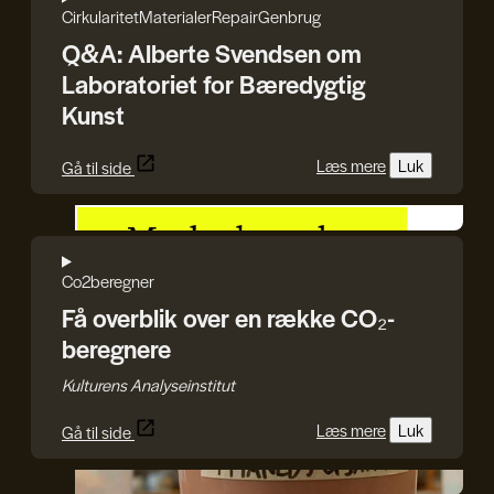
Cirkularitet
Materialer
Repair
Genbrug
Q&A: Alberte Svendsen om
Laboratoriet for Bæredygtig
Kunst
Læs mere
Luk
Gå til side
Kulturens Analyseinstitut
Co2beregner
Få overblik over en række CO₂-
beregnere
Kulturens Analyseinstitut
Læs mere
Luk
Gå til side
GenJord