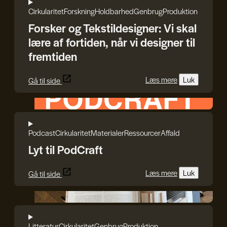
Cirkularitet
Forskning
Holdbarhed
Genbrug
Produktion
Forsker og Tekstildesigner: Vi skal
lære af fortiden, når vi designer til
fremtiden
Læs mere
Luk
Gå til side
HEPHAESTUS
Podcast
Cirkularitet
Materialer
Ressourcer
Affald
Lyt til PodCraft
Læs mere
Luk
Gå til side
Reshape Waste
Litteratur
Cirkularitet
Genbrug
Produktion