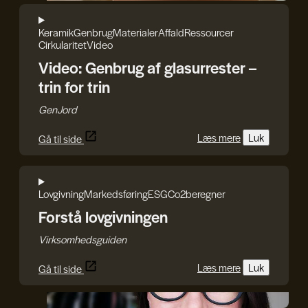
Keramik
Genbrug
Materialer
Affald
Ressourcer
Cirkularitet
Video
Video: Genbrug af glasurrester –
trin for trin
GenJord
Læs mere
Luk
Gå til side
Lovgivning
Markedsføring
ESG
Co2beregner
Forstå lovgivningen
Virksomhedsguiden
Læs mere
Luk
Gå til side
Iryna Kucher