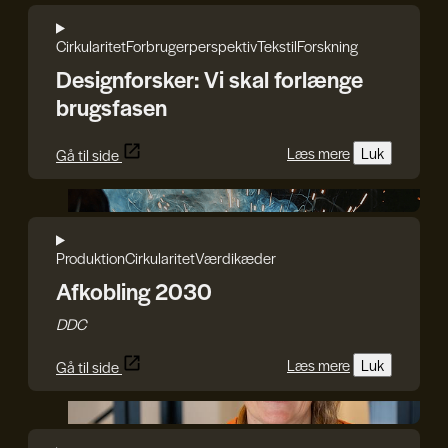
Cirkularitet
Forbrugerperspektiv
Tekstil
Forskning
Designforsker: Vi skal forlænge
brugsfasen
Læs mere
Luk
Gå til side
DDC
Produktion
Cirkularitet
Værdikæder
Afkobling 2030
DDC
Læs mere
Luk
Gå til side
Rasmus Blicher