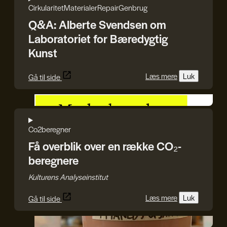
Cirkularitet
Materialer
Repair
Genbrug
Q&A: Alberte Svendsen om
Laboratoriet for Bæredygtig
Kunst
Læs mere
Luk
Gå til side
Kulturens Analyseinstitut
Co2beregner
Få overblik over en række CO₂-
beregnere
Kulturens Analyseinstitut
Læs mere
Luk
Gå til side
GenJord