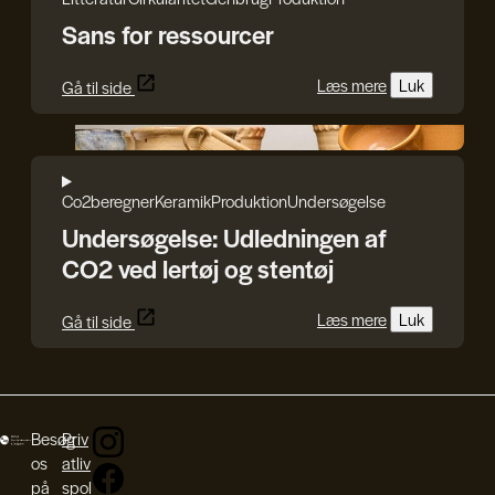
Sans for ressourcer
Læs mere
Luk
Gå til side
Jette Sørensen og Anna Andersen
Co2beregner
Keramik
Produktion
Undersøgelse
Undersøgelse: Udledningen af
CO2 ved lertøj og stentøj
Læs mere
Luk
Gå til side
Besøg
Priv
os
atliv
på
spol