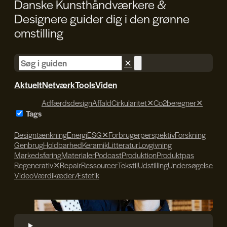
Danske Kunsthåndværkere &
Designere guider dig i den
grønne
omstilling
✕
Aktuelt
Netværk
Tools
Viden
Adfærdsdesign
Affald
Cirkularitet
✕
Co2beregner
✕
Tags
Designtænkning
Energi
ESG
✕
Forbrugerperspektiv
Forskning
Genbrug
Holdbarhed
Keramik
Litteratur
Lovgivning
Markedsføring
Materialer
Podcast
Produktion
Produktpas
Regenerativ
✕
Repair
Ressourcer
Tekstil
Udstilling
Undersøgelse
Video
Værdikæder
Æstetik
Søren Svendsen