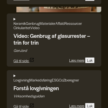
GenJord
Keramik
Genbrug
Materialer
Affald
Ressourcer
Cirkularitet
Video
Video: Genbrug af glasurrester –
trin for trin
GenJord
Læs mere
Luk
Gå til side
Lovgivning
Markedsføring
ESG
Co2beregner
Forstå lovgivningen
Virksomhedsguiden
Læs mere
Luk
Gå til side