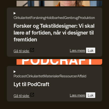
Rasmus Blicher
Cirkularitet
Forskning
Holdbarhed
Genbrug
Produktion
Forsker og Tekstildesigner: Vi skal
lære af fortiden, når vi designer til
fremtiden
Læs mere
Luk
Gå til side
HEPHAESTUS
Podcast
Cirkularitet
Materialer
Ressourcer
Affald
Lyt til PodCraft
Læs mere
Luk
Gå til side