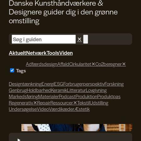
Danske Kunsthåndværkere &
Designere guider dig i den
grønne
omstilling
✕
Aktuelt
Netværk
Tools
Viden
Adfærdsdesign
Affald
Cirkularitet
✕
Co2beregner
✕
Tags
Designtænkning
Energi
ESG
Forbrugerperspektiv
Forskning
Genbrug
Holdbarhed
Keramik
Litteratur
Lovgivning
Markedsføring
Materialer
Podcast
Produktion
Produktpas
Regenerativ
✕
Repair
Ressourcer
✕
Tekstil
Udstilling
Undersøgelse
Video
Værdikæder
Æstetik
Søren Svendsen