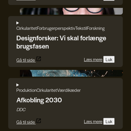
Iryna Kucher
Cirkularitet
Forbrugerperspektiv
Tekstil
Forskning
Designforsker: Vi skal forlænge
brugsfasen
Læs mere
Luk
Gå til side
DDC
Produktion
Cirkularitet
Værdikæder
Afkobling 2030
DDC
Læs mere
Luk
Gå til side