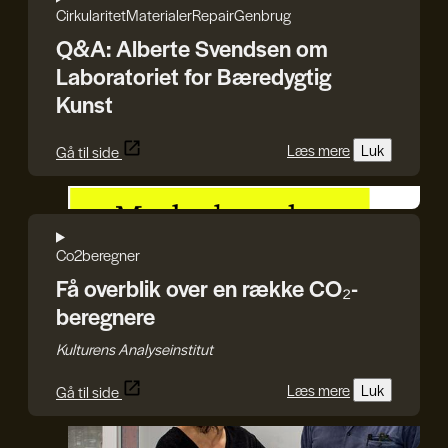
Cirkularitet
Materialer
Repair
Genbrug
Q&A: Alberte Svendsen om
Laboratoriet for Bæredygtig
Kunst
Læs mere
Luk
Gå til side
Kulturens Analyseinstitut
Co2beregner
Få overblik over en række CO₂-
beregnere
Kulturens Analyseinstitut
Læs mere
Luk
Gå til side
Det Kongelige Akademi