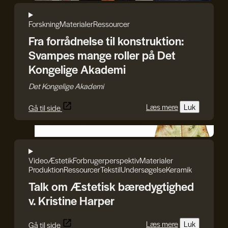
Forskning
Materialer
Ressourcer
Fra forrådnelse til konstruktion:
Svampes mange roller på Det
Kongelige Akademi
Det Kongelige Akademi
Læs mere
Luk
Gå til side
GenJord/Kristine Harper
Video
Æstetik
Forbrugerperspektiv
Materialer
Produktion
Ressourcer
Tekstil
Undersøgelse
Keramik
Talk om Æstetisk bæredygtighed
v. Kristine Harper
Læs mere
Luk
Gå til side