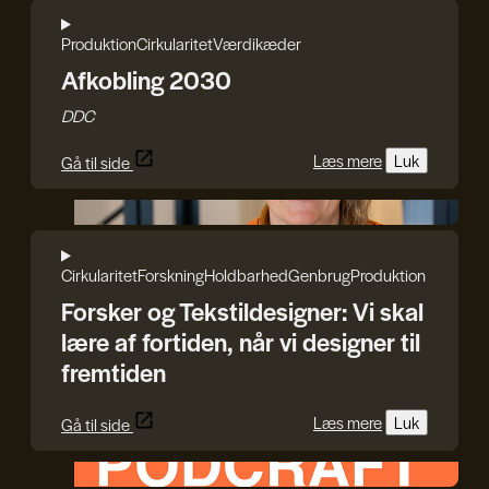
Produktion
Cirkularitet
Værdikæder
Afkobling 2030
DDC
Læs mere
Luk
Gå til side
Rasmus Blicher
Cirkularitet
Forskning
Holdbarhed
Genbrug
Produktion
Forsker og Tekstildesigner: Vi skal
lære af fortiden, når vi designer til
fremtiden
Læs mere
Luk
Gå til side
HEPHAESTUS