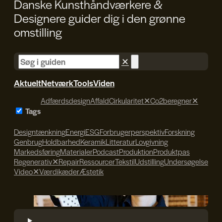
Danske Kunsthåndværkere &
Designere guider dig i den
grønne
omstilling
✕
Aktuelt
Netværk
Tools
Viden
Adfærdsdesign
Affald
Cirkularitet
✕
Co2beregner
✕
Tags
Designtænkning
Energi
ESG
Forbrugerperspektiv
Forskning
Genbrug
Holdbarhed
Keramik
Litteratur
Lovgivning
Markedsføring
Materialer
Podcast
Produktion
Produktpas
Regenerativ
✕
Repair
Ressourcer
Tekstil
Udstilling
Undersøgelse
Video
✕
Værdikæder
Æstetik
Søren Svendsen