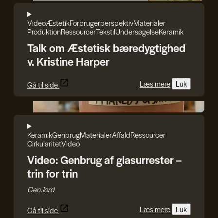
Video
Æstetik
Forbrugerperspektiv
Materialer
Produktion
Ressourcer
Tekstil
Undersøgelse
Keramik
Talk om Æstetisk bæredygtighed
v. Kristine Harper
Læs mere
Luk
Gå til side
GenJord
Keramik
Genbrug
Materialer
Affald
Ressourcer
Cirkularitet
Video
Video: Genbrug af glasurrester –
trin for trin
GenJord
Læs mere
Luk
Gå til side