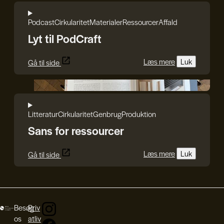
Podcast
Cirkularitet
Materialer
Ressourcer
Affald
Lyt til PodCraft
Læs mere
Luk
Gå til side
Reshape Waste
Litteratur
Cirkularitet
Genbrug
Produktion
Sans for ressourcer
Læs mere
Luk
Gå til side
Besøg
Priv
os
atliv