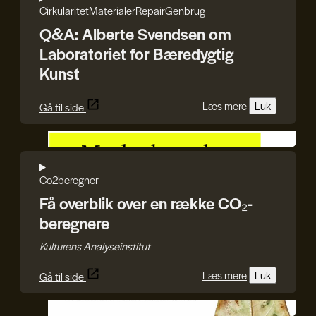
Cirkularitet
Materialer
Repair
Genbrug
Q&A: Alberte Svendsen om
Laboratoriet for Bæredygtig
Kunst
Læs mere
Luk
Gå til side
Kulturens Analyseinstitut
Co2beregner
Få overblik over en række CO₂-
beregnere
Kulturens Analyseinstitut
Læs mere
Luk
Gå til side
GenJord/Kristine Harper