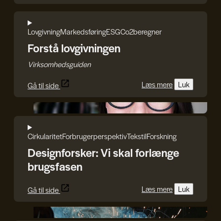
Lovgivning
Markedsføring
ESG
Co2beregner
Forstå lovgivningen
Virksomhedsguiden
Læs mere
Luk
Gå til side
Iryna Kucher
Cirkularitet
Forbrugerperspektiv
Tekstil
Forskning
Designforsker: Vi skal forlænge
brugsfasen
Læs mere
Luk
Gå til side
DDC