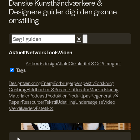
Danske Kunsthåndværkere &
Designere guider dig i den
grønne
omstilling
✕
Aktuelt
Netværk
Tools
Viden
Adfærdsdesign
Affald
Cirkularitet
✕
Co2beregner
Tags
Designtænkning
Energi
Forbrugerperspektiv
Forskning
Genbrug
Holdbarhed
✕
Keramik
Litteratur
Markedsføring
Materialer
Podcast
Produktion
Produktpas
Regenerativ
✕
Repair
Ressourcer
Tekstil
Udstilling
Undersøgelse
Video
Værdikæder
Æstetik
✕
Søren Svendsen