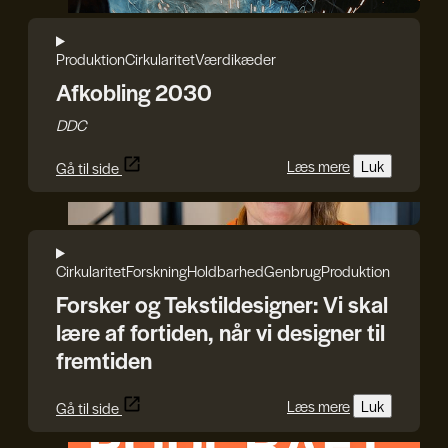
Produktion
Cirkularitet
Værdikæder
Afkobling 2030
DDC
Læs mere
Luk
Gå til side
Rasmus Blicher
Cirkularitet
Forskning
Holdbarhed
Genbrug
Produktion
Forsker og Tekstildesigner: Vi skal
lære af fortiden, når vi designer til
fremtiden
Læs mere
Luk
Gå til side
HEPHAESTUS