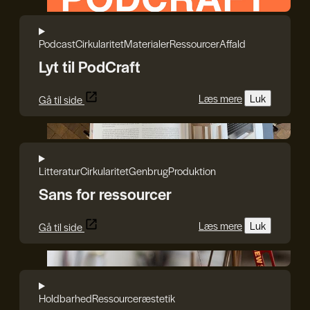
Podcast
Cirkularitet
Materialer
Ressourcer
Affald
Lyt til PodCraft
Læs mere
Luk
Gå til side
Reshape Waste
Litteratur
Cirkularitet
Genbrug
Produktion
Sans for ressourcer
Læs mere
Luk
Gå til side
Karl Ejnar Nybo
Holdbarhed
Ressourcer
æstetik