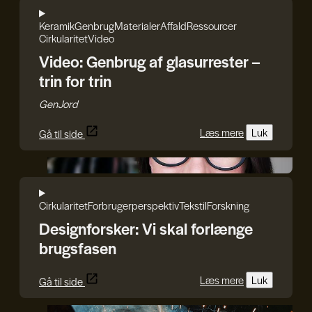
Keramik
Genbrug
Materialer
Affald
Ressourcer
Cirkularitet
Video
Video: Genbrug af glasurrester –
trin for trin
GenJord
Læs mere
Luk
Gå til side
Iryna Kucher
Cirkularitet
Forbrugerperspektiv
Tekstil
Forskning
Designforsker: Vi skal forlænge
brugsfasen
Læs mere
Luk
Gå til side
DDC