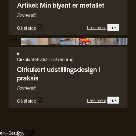
Artikel: Min blyant er metallet
Formkraft
Læs mere
Luk
Gå til side
Andrea Sonne/Designmuseum Danmark
Cirkularitet
Udstilling
Genbrug
Cirkulært udstillingsdesign i
praksis
Formkraft
Læs mere
Luk
Gå til side
Besøg
Priv