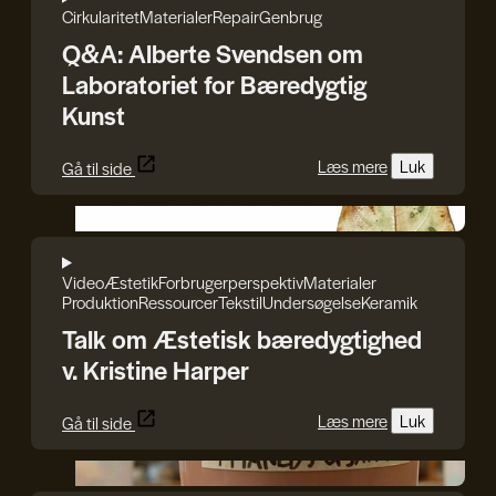
Cirkularitet
Materialer
Repair
Genbrug
Q&A: Alberte Svendsen om
Laboratoriet for Bæredygtig
Kunst
Læs mere
Luk
Gå til side
GenJord/Kristine Harper
Video
Æstetik
Forbrugerperspektiv
Materialer
Produktion
Ressourcer
Tekstil
Undersøgelse
Keramik
Talk om Æstetisk bæredygtighed
v. Kristine Harper
Læs mere
Luk
Gå til side
GenJord