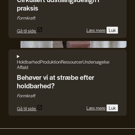
praksis
Formkraft
Læs mere
Luk
Gå til side
Natural Material Studio
Holdbarhed
Produktion
Ressourcer
Undersøgelse
Affald
Behøver vi at stræbe efter
holdbarhed?
Formkraft
Læs mere
Luk
Gå til side