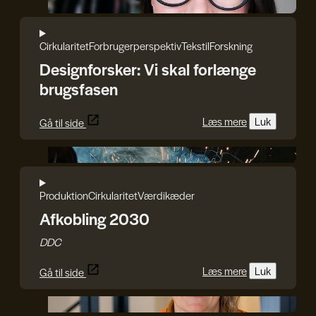
Iryna Kucher
Cirkularitet
Forbrugerperspektiv
Tekstil
Forskning
Designforsker: Vi skal forlænge
brugsfasen
Læs mere
Luk
Gå til side
DDC
Produktion
Cirkularitet
Værdikæder
Afkobling 2030
DDC
Læs mere
Luk
Gå til side
Rasmus Blicher