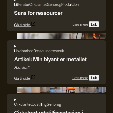
Litteratur
Cirkularitet
Genbrug
Produktion
Sans for ressourcer
Læs mere
Luk
Gå til side
Karl Ejnar Nybo
Holdbarhed
Ressourcer
æstetik
Artikel: Min blyant er metallet
Formkraft
Læs mere
Luk
Gå til side
Andrea Sonne/Designmuseum Danmark
Cirkularitet
Udstilling
Genbrug
Cirkulært udstillingsdesign i