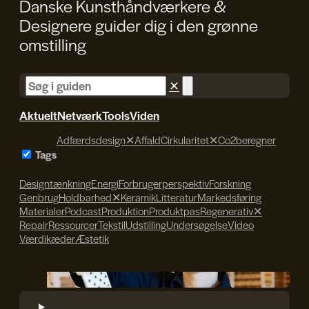
Danske Kunsthåndværkere &
Designere guider dig i den
grønne
omstilling
✕
Aktuelt
Netværk
Tools
Viden
Adfærdsdesign
✕
Affald
Cirkularitet
✕
Co2beregner
Tags
Designtænkning
Energi
Forbrugerperspektiv
Forskning
Genbrug
Holdbarhed
✕
Keramik
Litteratur
Markedsføring
Materialer
Podcast
Produktion
Produktpas
Regenerativ
✕
Repair
Ressourcer
Tekstil
Udstilling
Undersøgelse
Video
Værdikæder
Æstetik
Søren Svendsen