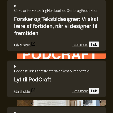
Cirkularitet
Forskning
Holdbarhed
Genbrug
Produktion
Forsker og Tekstildesigner: Vi skal
lære af fortiden, når vi designer til
fremtiden
Læs mere
Luk
Gå til side
HEPHAESTUS
Podcast
Cirkularitet
Materialer
Ressourcer
Affald
Lyt til PodCraft
Læs mere
Luk
Gå til side
Reshape Waste