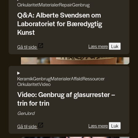
Cirkularitet
Materialer
Repair
Genbrug
Q&A: Alberte Svendsen om
Laboratoriet for Bæredygtig
Kunst
Læs mere
Luk
Gå til side
GenJord
Keramik
Genbrug
Materialer
Affald
Ressourcer
Cirkularitet
Video
Video: Genbrug af glasurrester –
trin for trin
GenJord
Læs mere
Luk
Gå til side