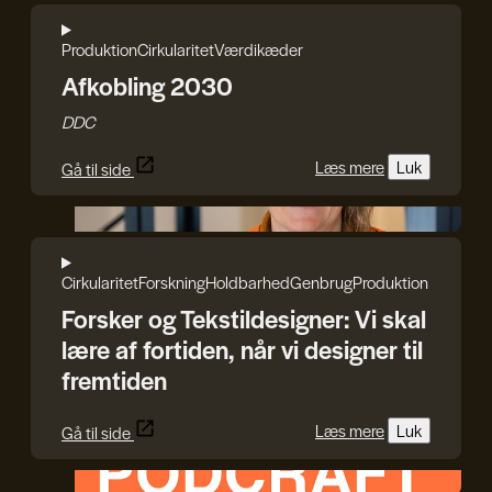
Produktion
Cirkularitet
Værdikæder
Afkobling 2030
DDC
Læs mere
Luk
Gå til side
Rasmus Blicher
Cirkularitet
Forskning
Holdbarhed
Genbrug
Produktion
Forsker og Tekstildesigner: Vi skal
lære af fortiden, når vi designer til
fremtiden
Læs mere
Luk
Gå til side
HEPHAESTUS