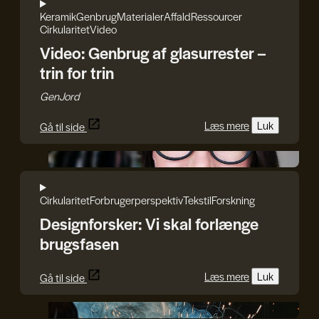
Keramik
Genbrug
Materialer
Affald
Ressourcer
Cirkularitet
Video
Video: Genbrug af glasurrester –
trin for trin
GenJord
Læs mere
Luk
Gå til side
Iryna Kucher
Cirkularitet
Forbrugerperspektiv
Tekstil
Forskning
Designforsker: Vi skal forlænge
brugsfasen
Læs mere
Luk
Gå til side
DDC