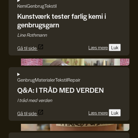
Kemi
Genbrug
Tekstil
Kunstværk tester farlig kemi i
genbrugsgarn
Line Rothmann
Læs mere
Luk
Gå til side
I TRÅD MED VERDEN
Genbrug
Materialer
Tekstil
Repair
Q&A: I TRÅD MED VERDEN
I tråd med verden
Læs mere
Luk
Gå til side
GenJord