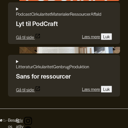
Podcast
Cirkularitet
Materialer
Ressourcer
Affald
Lyt til PodCraft
Læs mere
Luk
Gå til side
Reshape Waste
Litteratur
Cirkularitet
Genbrug
Produktion
Sans for ressourcer
Læs mere
Luk
Gå til side
Besøg
Priv
os
atliv