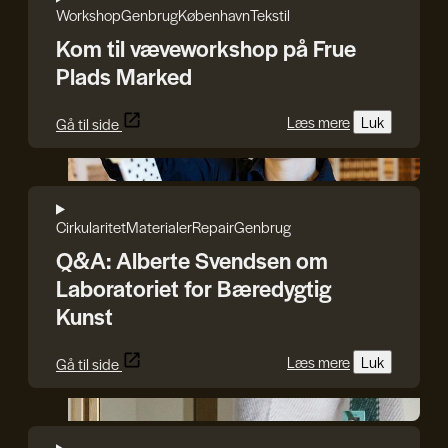
Workshop
Genbrug
København
Tekstil
Kom til væveworkshop på Frue
Plads Marked
Læs mere
Luk
Gå til side
Søren Svendsen
Cirkularitet
Materialer
Repair
Genbrug
Q&A: Alberte Svendsen om
Laboratoriet for Bæredygtig
Kunst
Læs mere
Luk
Gå til side
Line Rothmann