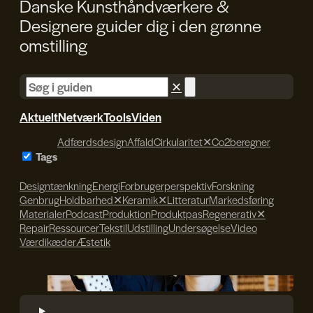
Danske Kunsthåndværkere &
Designere guider dig i den
grønne
omstilling
✕
Aktuelt
Netværk
Tools
Viden
Adfærdsdesign
Affald
Cirkularitet
✕
Co2beregner
Tags
Designtænkning
Energi
Forbrugerperspektiv
Forskning
Genbrug
Holdbarhed
✕
Keramik
✕
Litteratur
Markedsføring
Materialer
Podcast
Produktion
Produktpas
Regenerativ
✕
Repair
Ressourcer
Tekstil
Udstilling
Undersøgelse
Video
Værdikæder
Æstetik
Søren Svendsen