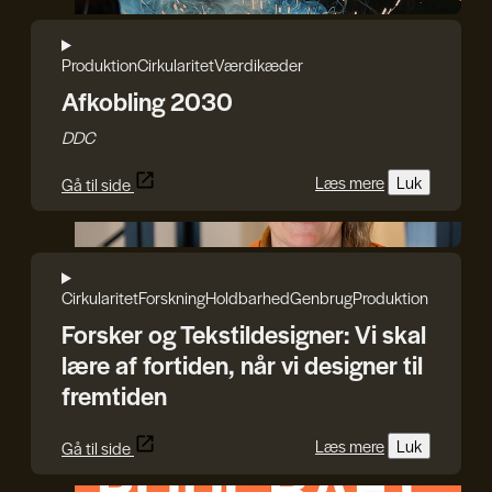
Produktion
Cirkularitet
Værdikæder
Afkobling 2030
DDC
Læs mere
Luk
Gå til side
Rasmus Blicher
Cirkularitet
Forskning
Holdbarhed
Genbrug
Produktion
Forsker og Tekstildesigner: Vi skal
lære af fortiden, når vi designer til
fremtiden
Læs mere
Luk
Gå til side
HEPHAESTUS