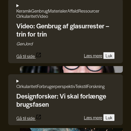
Keramik
Genbrug
Materialer
Affald
Ressourcer
Cirkularitet
Video
Video: Genbrug af glasurrester –
trin for trin
GenJord
Læs mere
Luk
Gå til side
Iryna Kucher
Cirkularitet
Forbrugerperspektiv
Tekstil
Forskning
Designforsker: Vi skal forlænge
brugsfasen
Læs mere
Luk
Gå til side
DDC