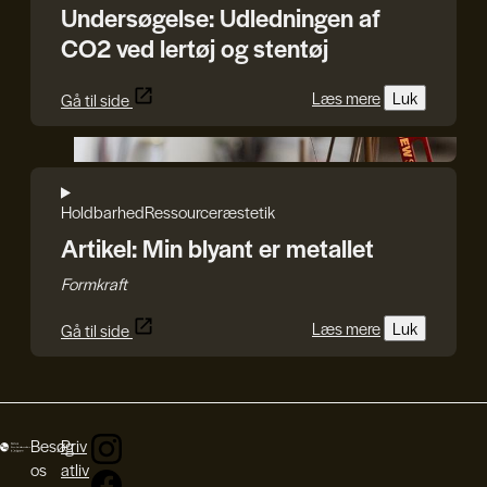
Undersøgelse: Udledningen af
CO2 ved lertøj og stentøj
Læs mere
Luk
Gå til side
Karl Ejnar Nybo
Holdbarhed
Ressourcer
æstetik
Artikel: Min blyant er metallet
Formkraft
Læs mere
Luk
Gå til side
Besøg
Priv
os
atliv