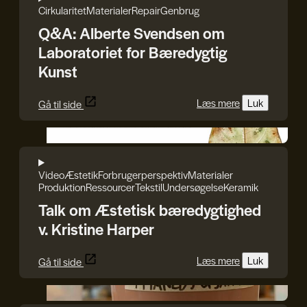
Cirkularitet
Materialer
Repair
Genbrug
Q&A: Alberte Svendsen om
Laboratoriet for Bæredygtig
Kunst
Læs mere
Luk
Gå til side
GenJord/Kristine Harper
Video
Æstetik
Forbrugerperspektiv
Materialer
Produktion
Ressourcer
Tekstil
Undersøgelse
Keramik
Talk om Æstetisk bæredygtighed
v. Kristine Harper
Læs mere
Luk
Gå til side
GenJord