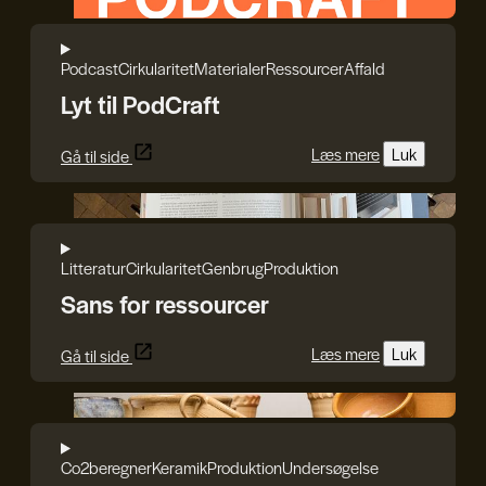
Podcast
Cirkularitet
Materialer
Ressourcer
Affald
Lyt til PodCraft
Læs mere
Luk
Gå til side
Reshape Waste
Litteratur
Cirkularitet
Genbrug
Produktion
Sans for ressourcer
Læs mere
Luk
Gå til side
Jette Sørensen og Anna Andersen
Co2beregner
Keramik
Produktion
Undersøgelse