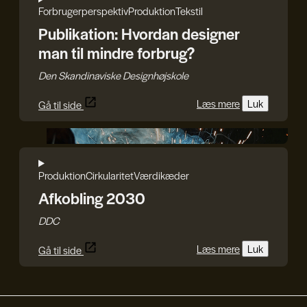
Forbrugerperspektiv
Produktion
Tekstil
Publikation: Hvordan designer
man til mindre forbrug?
Den Skandinaviske Designhøjskole
Læs mere
Luk
Gå til side
DDC
Produktion
Cirkularitet
Værdikæder
Afkobling 2030
DDC
Læs mere
Luk
Gå til side