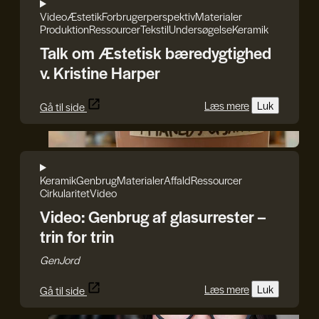
Video
Æstetik
Forbrugerperspektiv
Materialer
Produktion
Ressourcer
Tekstil
Undersøgelse
Keramik
Talk om Æstetisk bæredygtighed
v. Kristine Harper
Læs mere
Luk
Gå til side
GenJord
Keramik
Genbrug
Materialer
Affald
Ressourcer
Cirkularitet
Video
Video: Genbrug af glasurrester –
trin for trin
GenJord
Læs mere
Luk
Gå til side
Iryna Kucher