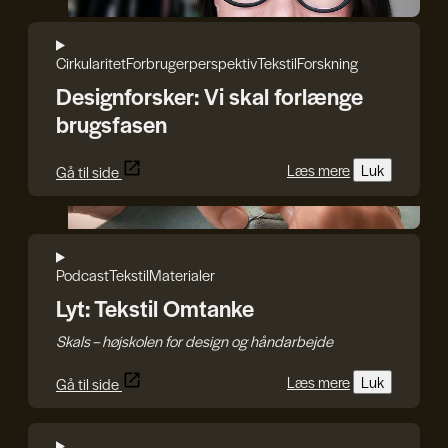
Cirkularitet
Forbrugerperspektiv
Tekstil
Forskning
Designforsker: Vi skal forlænge
brugsfasen
Læs mere
Luk
Gå til side
Craft.Partners
Podcast
Tekstil
Materialer
Lyt: Tekstil Omtanke
Skals – højskolen for design og håndarbejde
Læs mere
Luk
Gå til side