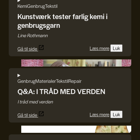
Kemi
Genbrug
Tekstil
Kunstværk tester farlig kemi i
genbrugsgarn
Line Rothmann
Læs mere
Luk
Gå til side
I TRÅD MED VERDEN
Genbrug
Materialer
Tekstil
Repair
Q&A: I TRÅD MED VERDEN
I tråd med verden
Læs mere
Luk
Gå til side
GenJord/Kristine Harper