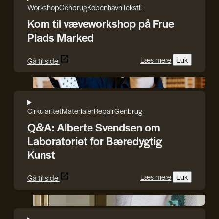
Workshop
Genbrug
København
Tekstil
Kom til væveworkshop på Frue
Plads Marked
Læs mere
Luk
Gå til side
Søren Svendsen
Cirkularitet
Materialer
Repair
Genbrug
Q&A: Alberte Svendsen om
Laboratoriet for Bæredygtig
Kunst
Læs mere
Luk
Gå til side
Line Rothmann