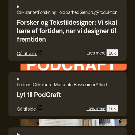
Cirkularitet
Forskning
Holdbarhed
Genbrug
Produktion
Forsker og Tekstildesigner: Vi skal
lære af fortiden, når vi designer til
fremtiden
Læs mere
Luk
Gå til side
HEPHAESTUS
Podcast
Cirkularitet
Materialer
Ressourcer
Affald
Lyt til PodCraft
Læs mere
Luk
Gå til side
Reshape Waste