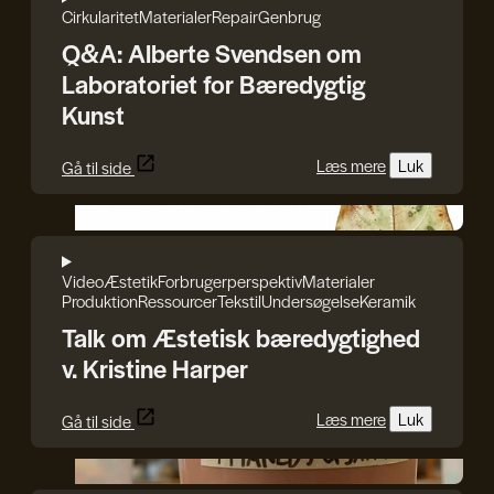
Cirkularitet
Materialer
Repair
Genbrug
Q&A: Alberte Svendsen om
Laboratoriet for Bæredygtig
Kunst
Læs mere
Luk
Gå til side
GenJord/Kristine Harper
Video
Æstetik
Forbrugerperspektiv
Materialer
Produktion
Ressourcer
Tekstil
Undersøgelse
Keramik
Talk om Æstetisk bæredygtighed
v. Kristine Harper
Læs mere
Luk
Gå til side
GenJord