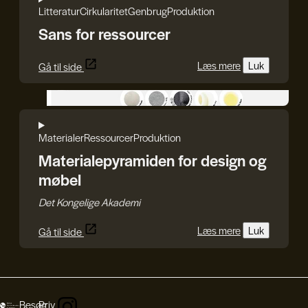
Litteratur
Cirkularitet
Genbrug
Produktion
Sans for ressourcer
Læs mere
Luk
Gå til side
Det Kongelige Akademi
Materialer
Ressourcer
Produktion
Materialepyramiden for design og
møbel
Det Kongelige Akademi
Læs mere
Luk
Gå til side
Besøg
Priv