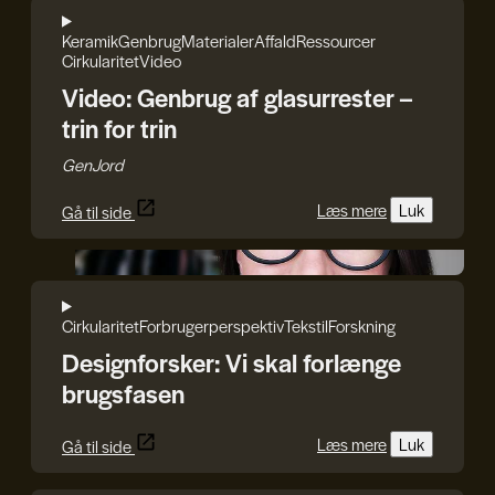
Keramik
Genbrug
Materialer
Affald
Ressourcer
Cirkularitet
Video
Video: Genbrug af glasurrester –
trin for trin
GenJord
Læs mere
Luk
Gå til side
Iryna Kucher
Cirkularitet
Forbrugerperspektiv
Tekstil
Forskning
Designforsker: Vi skal forlænge
brugsfasen
Læs mere
Luk
Gå til side