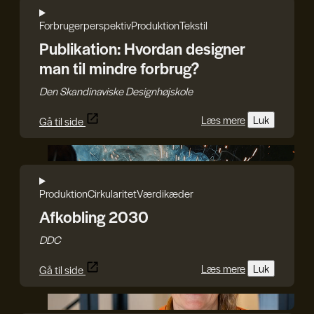
Forbrugerperspektiv
Produktion
Tekstil
Publikation: Hvordan designer
man til mindre forbrug?
Den Skandinaviske Designhøjskole
Læs mere
Luk
Gå til side
DDC
Produktion
Cirkularitet
Værdikæder
Afkobling 2030
DDC
Læs mere
Luk
Gå til side
Rasmus Blicher