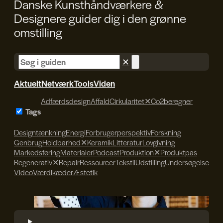
Danske Kunsthåndværkere &
Designere guider dig i den
grønne
omstilling
✕
Aktuelt
Netværk
Tools
Viden
Adfærdsdesign
Affald
Cirkularitet
✕
Co2beregner
Tags
Designtænkning
Energi
Forbrugerperspektiv
Forskning
Genbrug
Holdbarhed
✕
Keramik
Litteratur
Lovgivning
Markedsføring
Materialer
Podcast
Produktion
✕
Produktpas
Regenerativ
✕
Repair
Ressourcer
Tekstil
Udstilling
Undersøgelse
Video
Værdikæder
Æstetik
Søren Svendsen