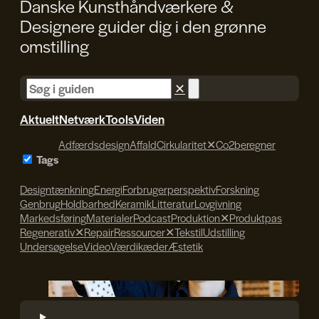
Danske Kunsthåndværkere &
Designere guider dig i den
grønne
omstilling
✕
Aktuelt
Netværk
Tools
Viden
Adfærdsdesign
Affald
Cirkularitet
✕
Co2beregner
Tags
Designtænkning
Energi
Forbrugerperspektiv
Forskning
Genbrug
Holdbarhed
Keramik
Litteratur
Lovgivning
Markedsføring
Materialer
Podcast
Produktion
✕
Produktpas
Regenerativ
✕
Repair
Ressourcer
✕
Tekstil
Udstilling
Undersøgelse
Video
Værdikæder
Æstetik
Søren Svendsen