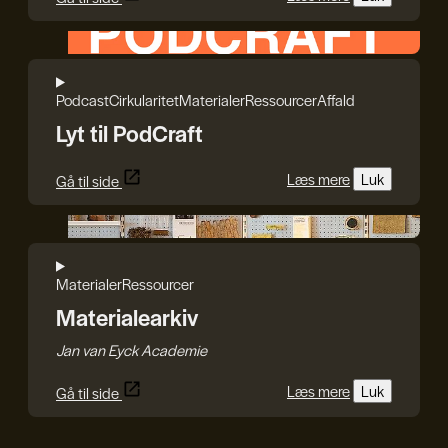
HEPHAESTUS
Podcast
Cirkularitet
Materialer
Ressourcer
Affald
Lyt til PodCraft
Læs mere
Luk
Gå til side
Jan van Eyck Academie
Materialer
Ressourcer
Materialearkiv
Jan van Eyck Academie
Læs mere
Luk
Gå til side