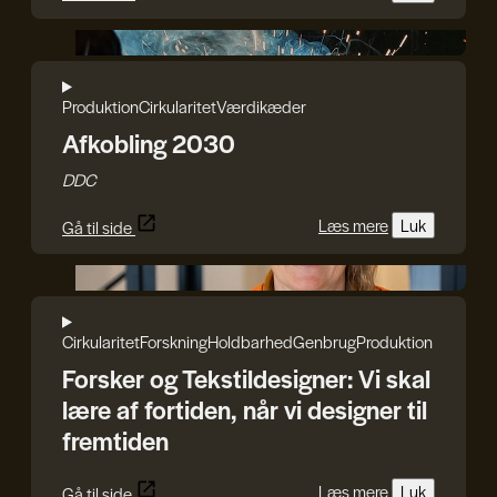
DDC
Produktion
Cirkularitet
Værdikæder
Afkobling 2030
DDC
Læs mere
Luk
Gå til side
Rasmus Blicher
Cirkularitet
Forskning
Holdbarhed
Genbrug
Produktion
Forsker og Tekstildesigner: Vi skal
lære af fortiden, når vi designer til
fremtiden
Læs mere
Luk
Gå til side