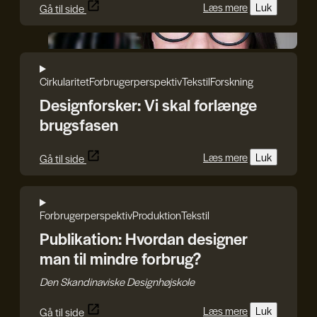
Læs mere
Luk
Gå til side
Iryna Kucher
Cirkularitet
Forbrugerperspektiv
Tekstil
Forskning
Designforsker: Vi skal forlænge
brugsfasen
Læs mere
Luk
Gå til side
Forbrugerperspektiv
Produktion
Tekstil
Publikation: Hvordan designer
man til mindre forbrug?
Den Skandinaviske Designhøjskole
Læs mere
Luk
Gå til side