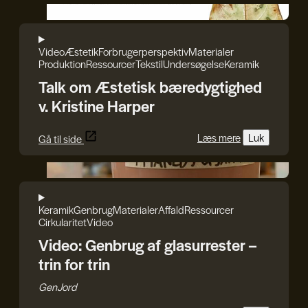
GenJord/Kristine Harper
Video
Æstetik
Forbrugerperspektiv
Materialer
Produktion
Ressourcer
Tekstil
Undersøgelse
Keramik
Talk om Æstetisk bæredygtighed
v. Kristine Harper
Læs mere
Luk
Gå til side
GenJord
Keramik
Genbrug
Materialer
Affald
Ressourcer
Cirkularitet
Video
Video: Genbrug af glasurrester –
trin for trin
GenJord