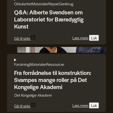
Cirkularitet
Materialer
Repair
Genbrug
Q&A: Alberte Svendsen om
Laboratoriet for Bæredygtig
Kunst
Læs mere
Luk
Gå til side
Det Kongelige Akademi
Forskning
Materialer
Ressourcer
Fra forrådnelse til konstruktion:
Svampes mange roller på Det
Kongelige Akademi
Det Kongelige Akademi
Læs mere
Luk
Gå til side