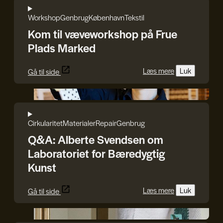
Workshop
Genbrug
København
Tekstil
Kom til væveworkshop på Frue
Plads Marked
Læs mere
Luk
Gå til side
Søren Svendsen
Cirkularitet
Materialer
Repair
Genbrug
Q&A: Alberte Svendsen om
Laboratoriet for Bæredygtig
Kunst
Læs mere
Luk
Gå til side
Line Rothmann