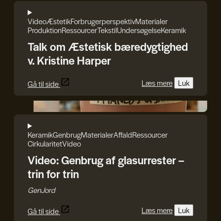
Video
Æstetik
Forbrugerperspektiv
Materialer
Produktion
Ressourcer
Tekstil
Undersøgelse
Keramik
Talk om Æstetisk bæredygtighed
v. Kristine Harper
Læs mere
Luk
Gå til side
GenJord
Keramik
Genbrug
Materialer
Affald
Ressourcer
Cirkularitet
Video
Video: Genbrug af glasurrester –
trin for trin
GenJord
Læs mere
Luk
Gå til side