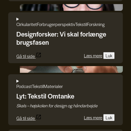
Iryna Kucher
Cirkularitet
Forbrugerperspektiv
Tekstil
Forskning
Designforsker: Vi skal forlænge
brugsfasen
Læs mere
Luk
Gå til side
Craft.Partners
Podcast
Tekstil
Materialer
Lyt: Tekstil Omtanke
Skals – højskolen for design og håndarbejde
Læs mere
Luk
Gå til side