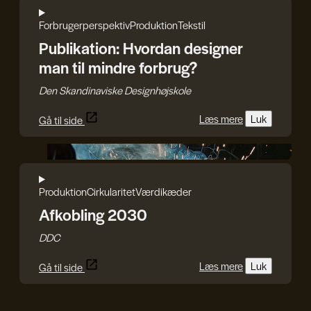
Forbrugerperspektiv
Produktion
Tekstil
Publikation: Hvordan designer
man til mindre forbrug?
Den Skandinaviske Designhøjskole
Læs mere
Luk
Gå til side
DDC
Produktion
Cirkularitet
Værdikæder
Afkobling 2030
DDC
Læs mere
Luk
Gå til side