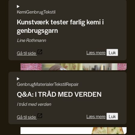
Kemi
Genbrug
Tekstil
Kunstværk tester farlig kemi i
genbrugsgarn
Line Rothmann
Læs mere
Luk
Gå til side
I TRÅD MED VERDEN
Genbrug
Materialer
Tekstil
Repair
Q&A: I TRÅD MED VERDEN
I tråd med verden
Læs mere
Luk
Gå til side
GenJord/Kristine Harper