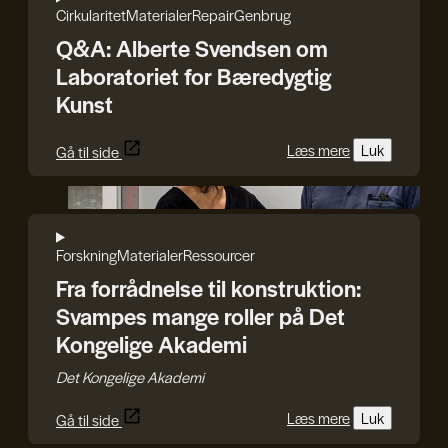
Cirkularitet
Materialer
Repair
Genbrug
Q&A: Alberte Svendsen om
Laboratoriet for Bæredygtig
Kunst
Læs mere
Luk
Gå til side
Det Kongelige Akademi
Forskning
Materialer
Ressourcer
Fra forrådnelse til konstruktion:
Svampes mange roller på Det
Kongelige Akademi
Det Kongelige Akademi
Læs mere
Luk
Gå til side