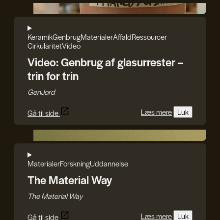
GenJord
Keramik
Genbrug
Materialer
Affald
Ressourcer
Cirkularitet
Video
Video: Genbrug af glasurrester –
trin for trin
GenJord
Læs mere
Luk
Gå til side
The Material Way
Materialer
Forskning
Uddannelse
The Material Way
The Material Way
Læs mere
Luk
Gå til side