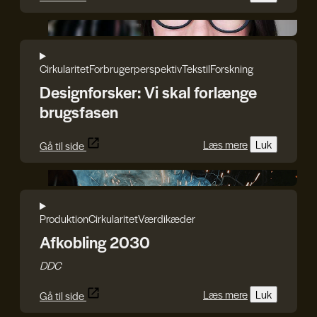
Iryna Kucher
Cirkularitet
Forbrugerperspektiv
Tekstil
Forskning
Designforsker: Vi skal forlænge
brugsfasen
Læs mere
Luk
Gå til side
DDC
Produktion
Cirkularitet
Værdikæder
Afkobling 2030
DDC
Læs mere
Luk
Gå til side