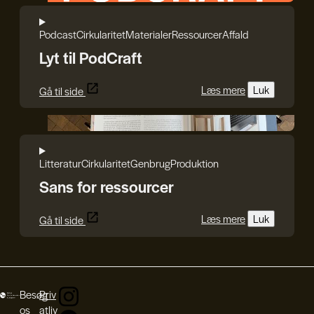
Podcast
Cirkularitet
Materialer
Ressourcer
Affald
Lyt til PodCraft
Læs mere
Luk
Gå til side
Reshape Waste
Litteratur
Cirkularitet
Genbrug
Produktion
Sans for ressourcer
Læs mere
Luk
Gå til side
Besøg
Priv
os
atliv