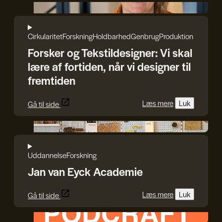
Rasmus Blicher
Cirkularitet
Forskning
Holdbarhed
Genbrug
Produktion
Forsker og Tekstildesigner: Vi skal
lære af fortiden, når vi designer til
fremtiden
Læs mere
Luk
Gå til side
Jan van Eyck Academie
Uddannelse
Forskning
Jan van Eyck Academie
Læs mere
Luk
Gå til side
HEPHAESTUS