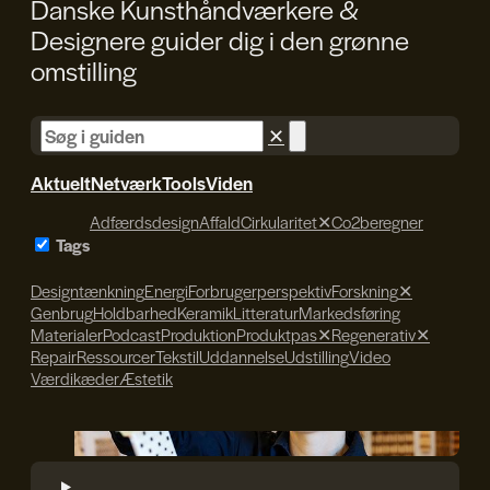
Danske Kunsthåndværkere &
Designere guider dig i den
grønne
omstilling
✕
Aktuelt
Netværk
Tools
Viden
Adfærdsdesign
Affald
Cirkularitet
✕
Co2beregner
Tags
Designtænkning
Energi
Forbrugerperspektiv
Forskning
✕
Genbrug
Holdbarhed
Keramik
Litteratur
Markedsføring
Materialer
Podcast
Produktion
Produktpas
✕
Regenerativ
✕
Repair
Ressourcer
Tekstil
Uddannelse
Udstilling
Video
Værdikæder
Æstetik
Søren Svendsen