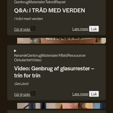
Genbrug
Materialer
Tekstil
Repair
Q&A: I TRÅD MED VERDEN
I tråd med verden
Læs mere
Luk
Gå til side
GenJord
Keramik
Genbrug
Materialer
Affald
Ressourcer
Cirkularitet
Video
Video: Genbrug af glasurrester –
trin for trin
GenJord
Læs mere
Luk
Gå til side
Rasmus Blicher