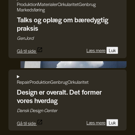
Produktion
Materialer
Cirkularitet
Genbrug
Markedsføring
Talks og oplæg om bæredygtig
praksis
GenJord
Læs mere
Luk
Gå til side
DDC
Repair
Produktion
Genbrug
Cirkularitet
Design er overalt. Det former
vores hverdag
Dansk Design Center
Læs mere
Luk
Gå til side