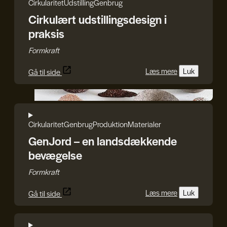
Cirkularitet
Udstilling
Genbrug
Cirkulært udstillingsdesign i
praksis
Formkraft
Læs mere
Luk
Gå til side
Thora Finsdottir
Cirkularitet
Genbrug
Produktion
Materialer
GenJord – en landsdækkende
bevægelse
Formkraft
Læs mere
Luk
Gå til side