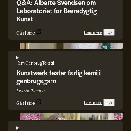
Q&A: Alberte Svendsen om
Laboratoriet for Bæredygtig
Kunst
Læs mere
Luk
Gå til side
Line Rothmann
Kemi
Genbrug
Tekstil
Kunstværk tester farlig kemi i
genbrugsgarn
Line Rothmann
Læs mere
Luk
Gå til side
I TRÅD MED VERDEN