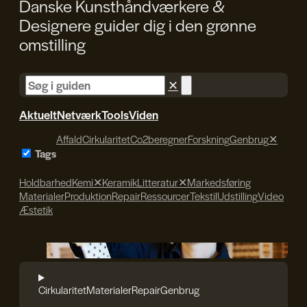
Danske Kunsthåndværkere &
Designere guider dig i den
grønne
omstilling
✕
Aktuelt
Netværk
Tools
Viden
Affald
Cirkularitet
Co2beregner
Forskning
Genbrug
✕
Tags
Holdbarhed
Kemi
✕
Keramik
Litteratur
✕
Markedsføring
Materialer
Produktion
Repair
Ressourcer
Tekstil
Udstilling
Video
Æstetik
Søren Svendsen
Cirkularitet
Materialer
Repair
Genbrug