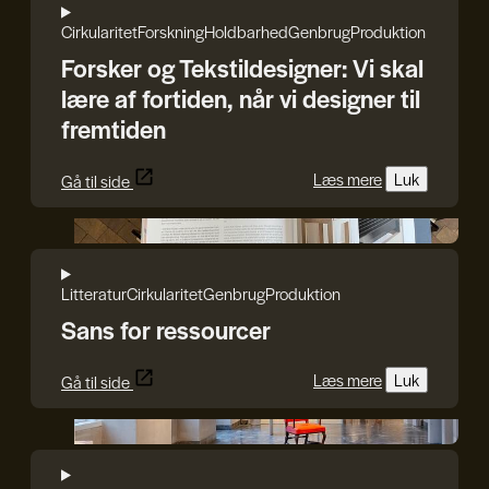
Cirkularitet
Forskning
Holdbarhed
Genbrug
Produktion
Forsker og Tekstildesigner: Vi skal
lære af fortiden, når vi designer til
fremtiden
Læs mere
Luk
Gå til side
Reshape Waste
Litteratur
Cirkularitet
Genbrug
Produktion
Sans for ressourcer
Læs mere
Luk
Gå til side
Andrea Sonne/Designmuseum Danmark