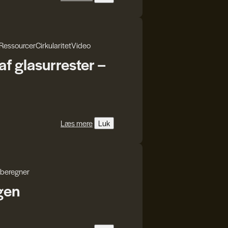
Ressourcer
Cirkularitet
Video
f glasurrester –
Læs mere
Luk
beregner
gen