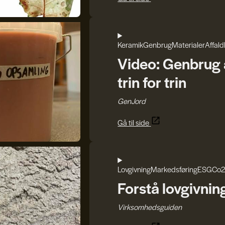
Keramik
Genbrug
Materialer
Affald
Video: Genbrug a
trin for trin
GenJord
Gå til side
Lovgivning
Markedsføring
ESG
Co2
Forstå lovgivnin
Virksomhedsguiden