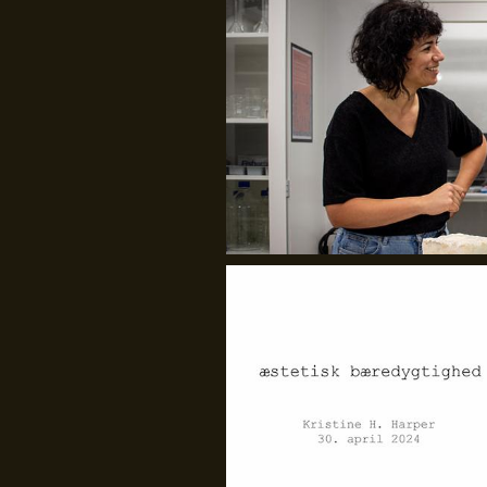
GenJord/Kristine Harper