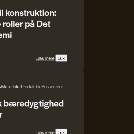
il konstruktion:
oller på Det
emi
Læs mere
Luk
v
Materialer
Produktion
Ressourcer
k bæredygtighed
r
Læs mere
Luk