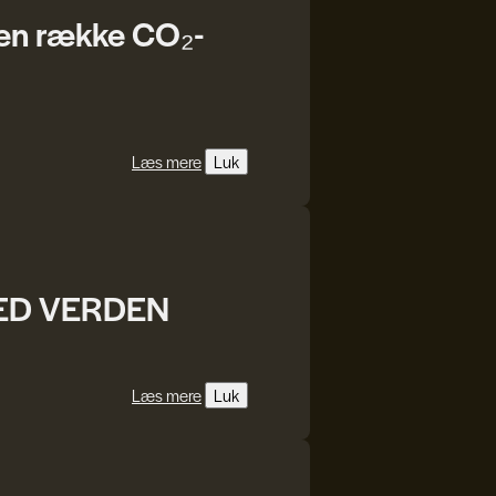
 en række CO₂-
Læs mere
Luk
MED VERDEN
Læs mere
Luk