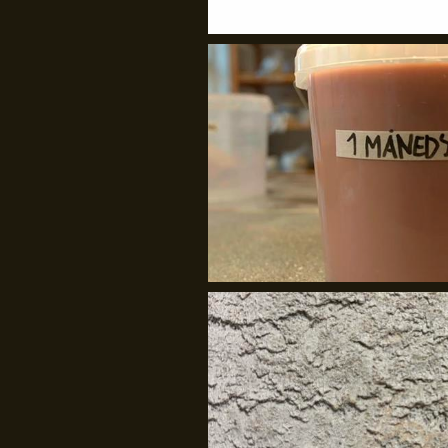
GenJord