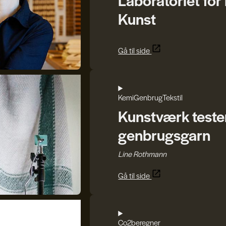
Kunst
Gå til side
Kemi
Genbrug
Tekstil
Kunstværk tester 
genbrugsgarn
Line Rothmann
Gå til side
Co2beregner