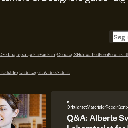
G
Forbrugerperspektiv
Forskning
Genbrug
✕
Holdbarhed
Kemi
Keramik
Lit
il
Udstilling
Undersøgelse
Video
Æstetik
Cirkularitet
Materialer
Repair
Genb
Q&A: Alberte S
Laboratoriet fo