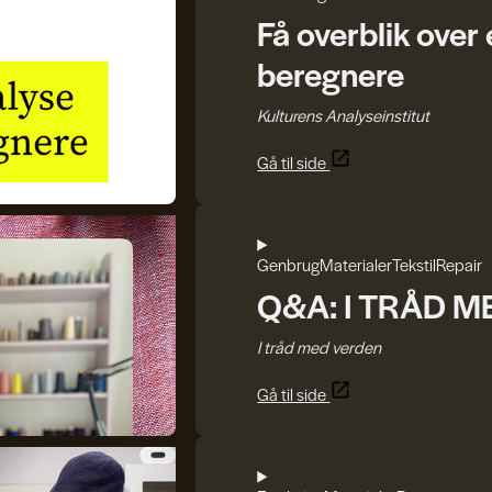
Få overblik over
beregnere
Kulturens Analyseinstitut
Gå til side
Genbrug
Materialer
Tekstil
Repair
Q&A: I TRÅD 
I tråd med verden
Gå til side