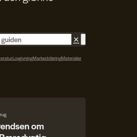
✕
teratur
Lovgivning
Markedsføring
Materialer
rug
vendsen om
r Bæredygtig