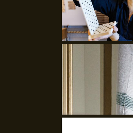
Line Rothmann
Kulturens Analyseinstitut