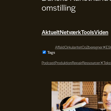
omstilling
Aktuelt
Netværk
Tools
Viden
Affald
Cirkularitet
Co2beregner
✕
ES
Tags
Podcast
Produktion
Repair
Ressourcer
✕
Tekst
Søren Svendsen