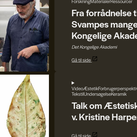
Forskning
Materialer
Ressourcer
Fra forrådnelse t
Svampes mange r
Kongelige Akad
Det Kongelige Akademi
Gå til side
Video
Æstetik
Forbrugerperspekti
Tekstil
Undersøgelse
Keramik
Talk om Æstetis
v. Kristine Harpe
Gå til side