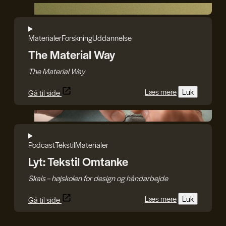
The Material Way
Materialer
Forskning
Uddannelse
The Material Way
The Material Way
Læs mere
Luk
Gå til side
Craft.Partners
Podcast
Tekstil
Materialer
Lyt: Tekstil Omtanke
Skals – højskolen for design og håndarbejde
Læs mere
Luk
Gå til side