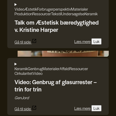
Video
Æstetik
Forbrugerperspektiv
Materialer
Produktion
Ressourcer
Tekstil
Undersøgelse
Keramik
Talk om Æstetisk bæredygtighed
v. Kristine Harper
Læs mere
Luk
Gå til side
GenJord
Keramik
Genbrug
Materialer
Affald
Ressourcer
Cirkularitet
Video
Video: Genbrug af glasurrester –
trin for trin
GenJord
Læs mere
Luk
Gå til side