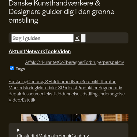
Danske Kunsthåndværkere &
Designere guider dig i den
grønne
omstilling
✕
Aktuelt
Netværk
Tools
Viden
Affald
Cirkularitet
Co2beregner
Forbrugerperspektiv
Tags
Forskning
Genbrug
✕
Holdbarhed
Kemi
Keramik
Litteratur
Markedsføring
Materialer
✕
Podcast
Produktion
Regenerativ
Repair
Ressourcer
Tekstil
Uddannelse
Udstilling
Undersøgelse
Video
Æstetik
Søren Svendsen
Cirkularitet
Materialer
Repair
Genbrug