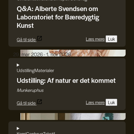
Q&A: Alberte Svendsen om
Laboratoriet for Bæredygtig
Kunst
Læs mere
Luk
Gå til side
Karin Lorentzen
29. mar 2026 - 1. nov 2026
Udstilling
Materialer
Udstilling: Af natur er det kommet
Munkeruphus
Læs mere
Luk
Gå til side
Line Rothmann
Kemi
Genbrug
Tekstil