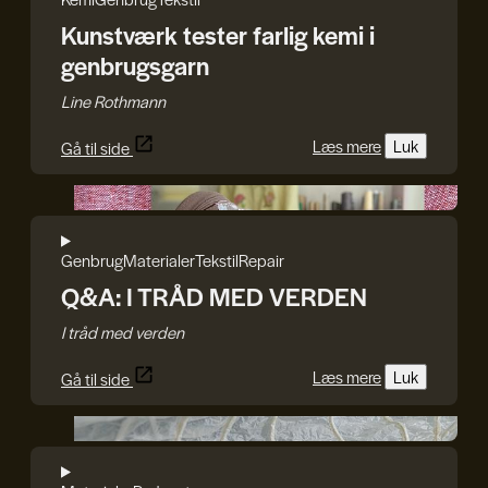
Kunstværk tester farlig kemi i
genbrugsgarn
Line Rothmann
Læs mere
Luk
Gå til side
I TRÅD MED VERDEN
Genbrug
Materialer
Tekstil
Repair
Q&A: I TRÅD MED VERDEN
I tråd med verden
Læs mere
Luk
Gå til side
Julie Bach/Soffi Chanchira Larsen