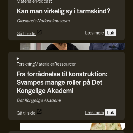
Materialer
Podcast
Kan man virkelig sy i tarmskind?
Grønlands Nationalmuseum
Læs mere
Luk
Gå til side
Det Kongelige Akademi
Forskning
Materialer
Ressourcer
Fra forrådnelse til konstruktion:
Svampes mange roller på Det
Kongelige Akademi
Det Kongelige Akademi
Læs mere
Luk
Gå til side
GenJord/Kristine Harper