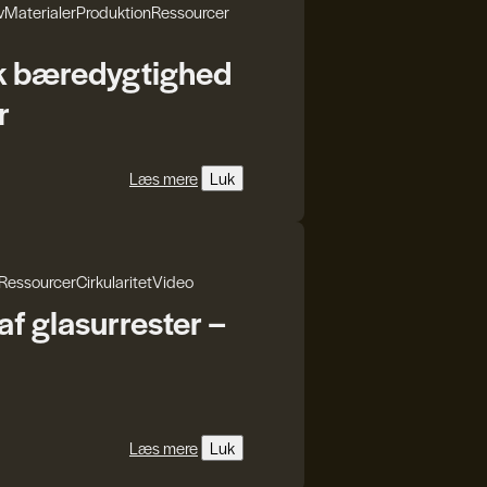
v
Materialer
Produktion
Ressourcer
k bæredygtighed
r
Læs mere
Luk
Ressourcer
Cirkularitet
Video
f glasurrester –
Læs mere
Luk