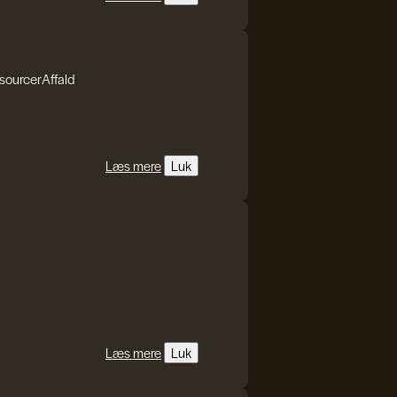
sourcer
Affald
Læs mere
Luk
Læs mere
Luk