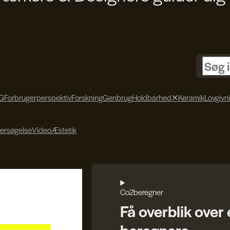
G
Forbrugerperspektiv
Forskning
Genbrug
Holdbarhed
✕
Keramik
Lovgivn
ersøgelse
Video
Æstetik
Co2beregner
Få overblik over
beregnere