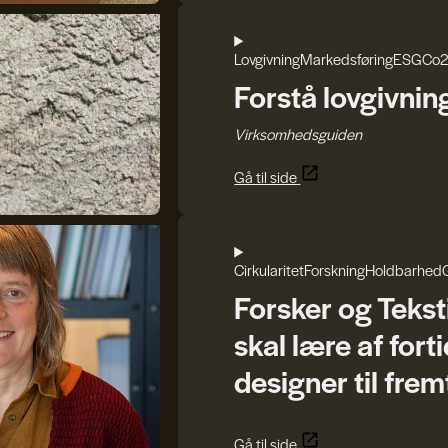
Lovgivning
Markedsføring
ESG
Co2
Forstå lovgivnin
Virksomhedsguiden
Gå til side
Cirkularitet
Forskning
Holdbarhed
Forsker og Tekst
skal lære af forti
designer til fre
Gå til side