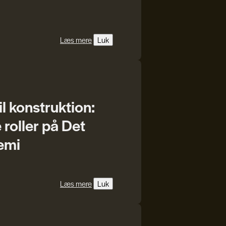
Læs mere
Luk
il konstruktion:
oller på Det
emi
Læs mere
Luk