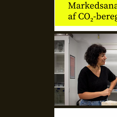
Det Kongelige Akademi
GenJord/Kristine Harper