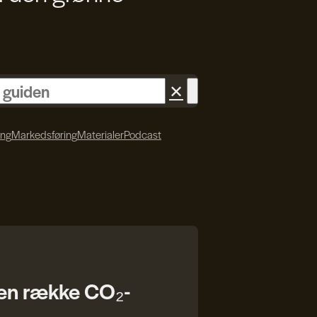
✕
ing
Markedsføring
Materialer
Podcast
 en række CO₂-