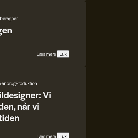
beregner
gen
Læs mere
Luk
Genbrug
Produktion
ildesigner: Vi
den, når vi
mtiden
Læs mere
Luk