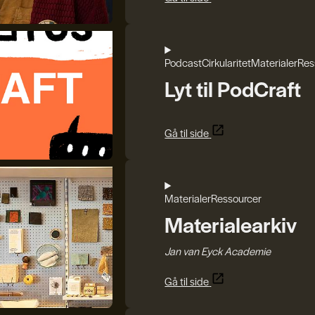
Podcast
Cirkularitet
Materialer
Res
Lyt til PodCraft
Gå til side
Materialer
Ressourcer
Materialearkiv
Jan van Eyck Academie
Gå til side