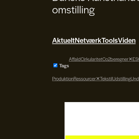
omstilling
Aktuelt
Netværk
Tools
Viden
Affald
Cirkularitet
Co2beregner
✕
ES
Tags
Produktion
Ressourcer
✕
Tekstil
Udstilling
Und
Kulturens Analyseinstitut