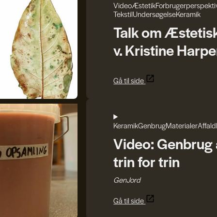
Video
Æstetik
Forbrugerperspekti
Tekstil
Undersøgelse
Keramik
Talk om Æstetis
v. Kristine Harpe
Gå til side
Keramik
Genbrug
Materialer
Affald
Video: Genbrug a
trin for trin
GenJord
Gå til side