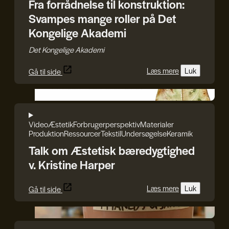
Fra forrådnelse til konstruktion:
Svampes mange roller på Det
Kongelige Akademi
Det Kongelige Akademi
Læs mere
Luk
Gå til side
GenJord/Kristine Harper
Video
Æstetik
Forbrugerperspektiv
Materialer
Produktion
Ressourcer
Tekstil
Undersøgelse
Keramik
Talk om Æstetisk bæredygtighed
v. Kristine Harper
Læs mere
Luk
Gå til side
GenJord