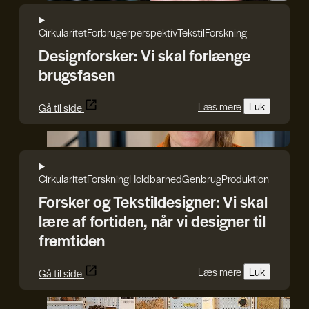
Cirkularitet
Forbrugerperspektiv
Tekstil
Forskning
Designforsker: Vi skal forlænge
brugsfasen
Læs mere
Luk
Gå til side
Rasmus Blicher
Cirkularitet
Forskning
Holdbarhed
Genbrug
Produktion
Forsker og Tekstildesigner: Vi skal
lære af fortiden, når vi designer til
fremtiden
Læs mere
Luk
Gå til side
Jan van Eyck Academie