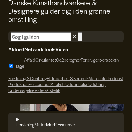
Danske Kunsthåndværkere &
Designere guider dig i den
grønne
omstilling
✕
Aktuelt
Netværk
Tools
Viden
Affald
Cirkularitet
Co2beregner
Forbrugerperspektiv
Tags
Forskning
✕
Genbrug
Holdbarhed
✕
Keramik
Materialer
Podcast
Produktion
Ressourcer
✕
Tekstil
Uddannelse
Udstilling
Undersøgelse
Video
Æstetik
Det Kongelige Akademi
Forskning
Materialer
Ressourcer