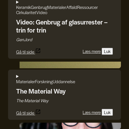
Keramik
Genbrug
Materialer
Affald
Ressourcer
Cirkularitet
Video
Video: Genbrug af glasurrester –
trin for trin
GenJord
Læs mere
Luk
Gå til side
The Material Way
Materialer
Forskning
Uddannelse
The Material Way
The Material Way
Læs mere
Luk
Gå til side
Iryna Kucher