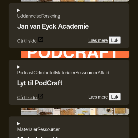
Uddannelse
Forskning
Jan van Eyck Academie
Læs mere
Luk
Gå til side
HEPHAESTUS
Podcast
Cirkularitet
Materialer
Ressourcer
Affald
Lyt til PodCraft
Læs mere
Luk
Gå til side
Jan van Eyck Academie
Materialer
Ressourcer