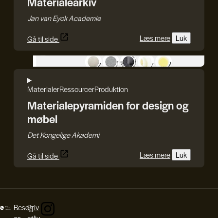
Materialearkiv
Jan van Eyck Academie
Læs mere
Luk
Gå til side
Det Kongelige Akademi
Materialer
Ressourcer
Produktion
Materialepyramiden for design og
møbel
Det Kongelige Akademi
Læs mere
Luk
Gå til side
Besøg
Priv
os
atliv