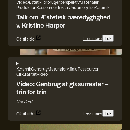
Video
Æstetik
Forbrugerperspektiv
Materialer
Produktion
Ressourcer
Tekstil
Undersøgelse
Keramik
Talk om Æstetisk bæredygtighed
v. Kristine Harper
Læs mere
Luk
Gå til side
GenJord
Keramik
Genbrug
Materialer
Affald
Ressourcer
Cirkularitet
Video
Video: Genbrug af glasurrester –
trin for trin
GenJord
Læs mere
Luk
Gå til side
The Material Way