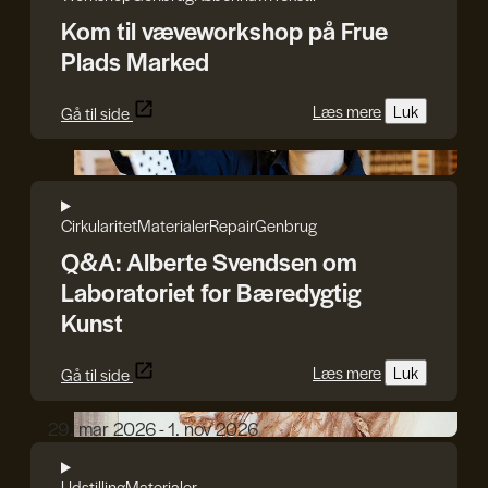
Kom til væveworkshop på Frue
Plads Marked
Læs mere
Luk
Gå til side
Søren Svendsen
Cirkularitet
Materialer
Repair
Genbrug
Q&A: Alberte Svendsen om
Laboratoriet for Bæredygtig
Kunst
Læs mere
Luk
Gå til side
Karin Lorentzen
29. mar 2026 - 1. nov 2026
Udstilling
Materialer