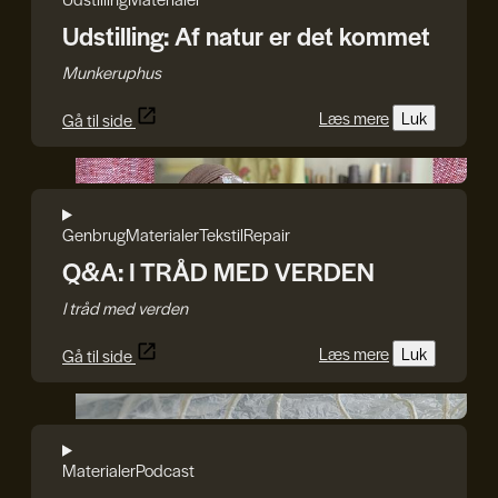
Udstilling: Af natur er det kommet
Munkeruphus
Læs mere
Luk
Gå til side
I TRÅD MED VERDEN
Genbrug
Materialer
Tekstil
Repair
Q&A: I TRÅD MED VERDEN
I tråd med verden
Læs mere
Luk
Gå til side
Julie Bach/Soffi Chanchira Larsen
Materialer
Podcast