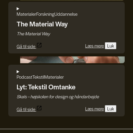
Materialer
Forskning
Uddannelse
The Material Way
The Material Way
Læs mere
Luk
Gå til side
Craft.Partners
Podcast
Tekstil
Materialer
Lyt: Tekstil Omtanke
Skals – højskolen for design og håndarbejde
Læs mere
Luk
Gå til side