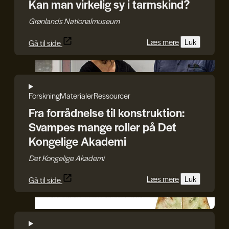
Kan man virkelig sy i tarmskind?
Grønlands Nationalmuseum
Læs mere
Luk
Gå til side
Det Kongelige Akademi
Forskning
Materialer
Ressourcer
Fra forrådnelse til konstruktion:
Svampes mange roller på Det
Kongelige Akademi
Det Kongelige Akademi
Læs mere
Luk
Gå til side
GenJord/Kristine Harper