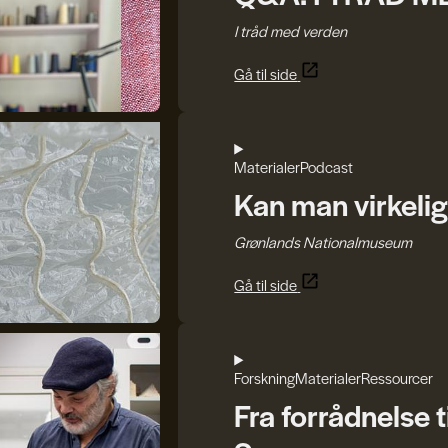
I tråd med verden
Gå til side
Materialer
Podcast
Kan man virkelig
Grønlands Nationalmuseum
Gå til side
Forskning
Materialer
Ressourcer
Fra forrådnelse t