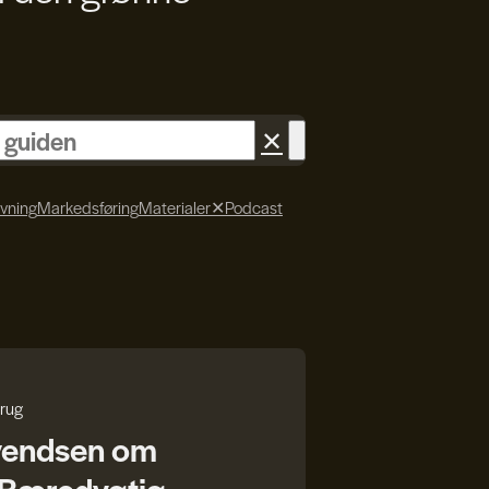
✕
ivning
Markedsføring
Materialer
✕
Podcast
rug
vendsen om
r Bæredygtig