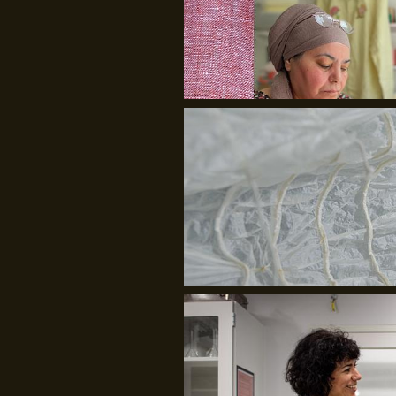
Julie Bach/Soffi Chanchira Larsen
Det Kongelige Akademi