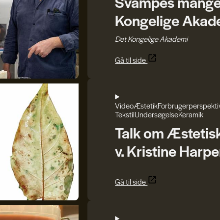
Svampes mange r
Kongelige Akad
Det Kongelige Akademi
Gå til side
Video
Æstetik
Forbrugerperspekti
Tekstil
Undersøgelse
Keramik
Talk om Æstetis
v. Kristine Harpe
Gå til side