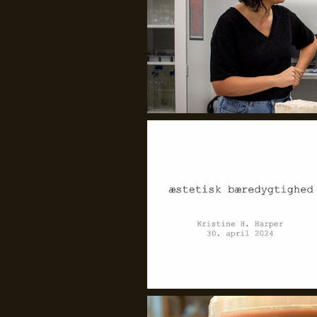
GenJord/Kristine Harper
GenJord