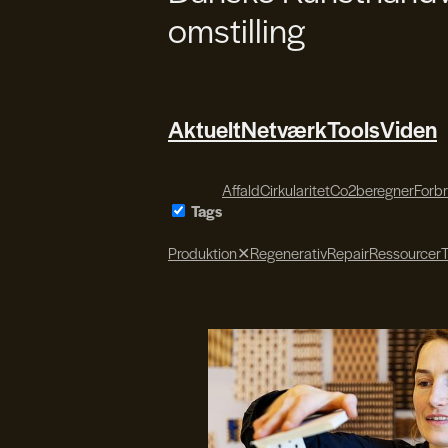
omstilling
Aktuelt
Netværk
Tools
Viden
Affald
Cirkularitet
Co2beregner
Forb
Tags
Produktion
✕
Regenerativ
Repair
Ressourcer
T
Søren Svendsen