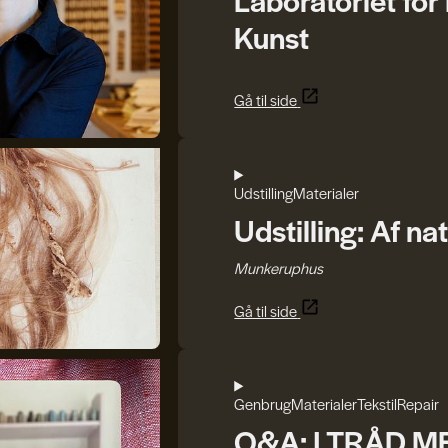
Kunst
Gå til side
Udstilling
Materialer
Udstilling: Af n
Munkeruphus
Gå til side
Genbrug
Materialer
Tekstil
Repair
Q&A: I TRÅD 