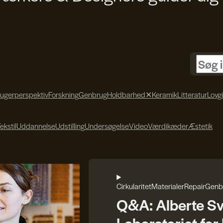
rugerperspektiv
Forskning
Genbrug
Holdbarhed
✕
Keramik
Litteratur
Lovg
ekstil
Uddannelse
Udstilling
Undersøgelse
Video
Værdikæder
Æstetik
Cirkularitet
Materialer
Repair
Genb
Q&A: Alberte S
Laboratoriet fo