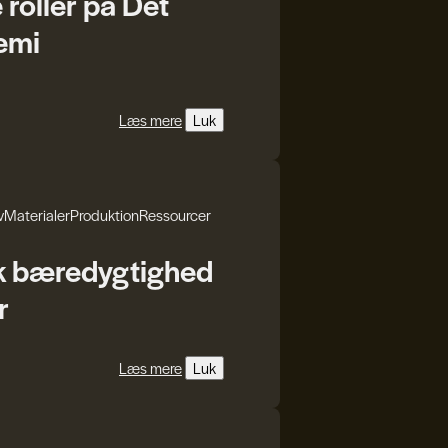
oller på Det
emi
Læs mere
Luk
v
Materialer
Produktion
Ressourcer
k bæredygtighed
r
Læs mere
Luk