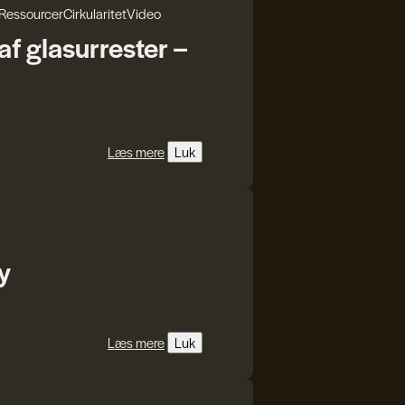
Ressourcer
Cirkularitet
Video
f glasurrester –
Læs mere
Luk
y
Læs mere
Luk