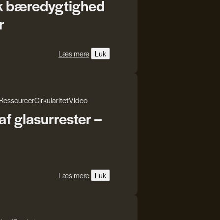
k bæredygtighed
r
Læs mere
Luk
Ressourcer
Cirkularitet
Video
f glasurrester –
Læs mere
Luk