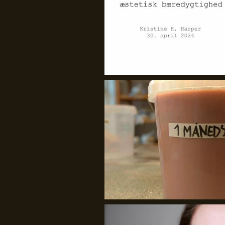
GenJord
Iryna Kucher