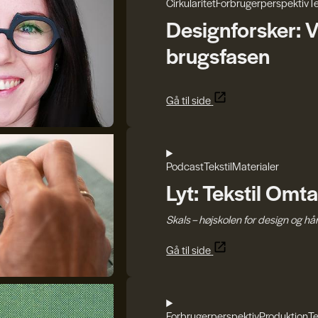
Cirkularitet
Forbrugerperspektiv
Te
Designforsker: V
brugsfasen
Gå til side
Podcast
Tekstil
Materialer
Lyt: Tekstil Omt
Skals – højskolen for design og h
Gå til side
Forbrugerperspektiv
Produktion
Te