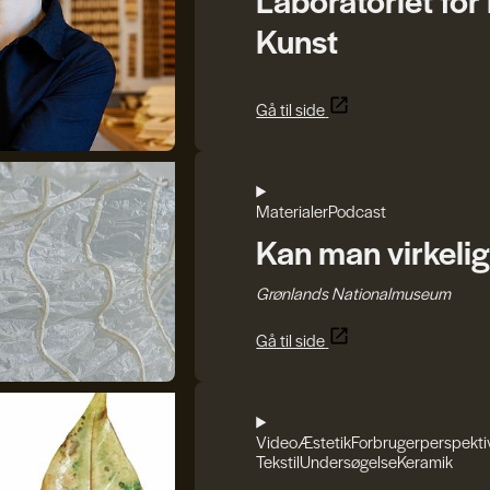
Kunst
Gå til side
Materialer
Podcast
Kan man virkelig
Grønlands Nationalmuseum
Gå til side
Video
Æstetik
Forbrugerperspekti
Tekstil
Undersøgelse
Keramik