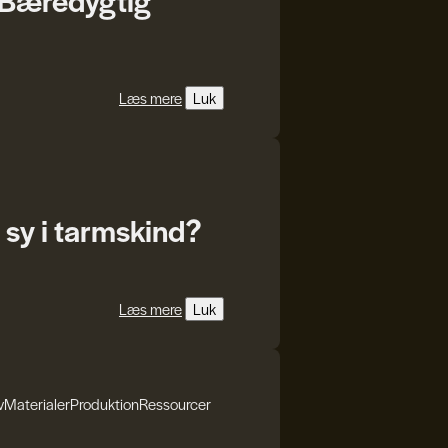
Læs mere
Luk
 sy i tarmskind?
Læs mere
Luk
v
Materialer
Produktion
Ressourcer