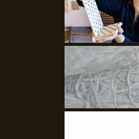
Julie Bach/Soffi Chanchira Larsen
GenJord/Kristine Harper