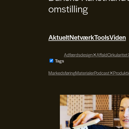
omstilling
Aktuelt
Netværk
Tools
Viden
Adfærdsdesign
✕
Affald
Cirkularitet
Tags
Markedsføring
Materialer
Podcast
✕
Produkt
Søren Svendsen