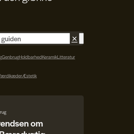
✕
g
Genbrug
Holdbarhed
Keramik
Litteratur
Værdikæder
Æstetik
rug
vendsen om
r Bæredygtig