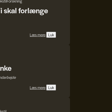
kstil
Forskning
i skal forlænge
Læs mere
Luk
anke
åndarbejde
Læs mere
Luk
kstil