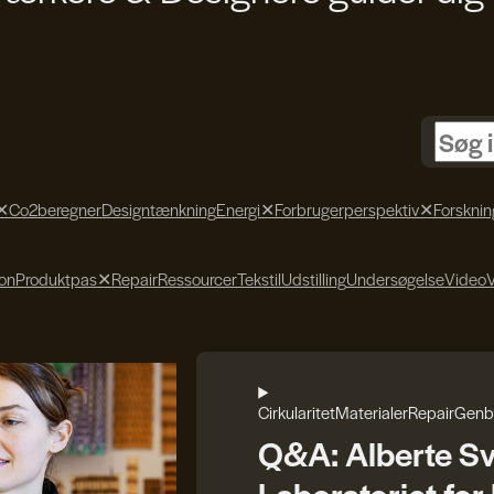
✕
Co2beregner
Designtænkning
Energi
✕
Forbrugerperspektiv
✕
Forsknin
ion
Produktpas
✕
Repair
Ressourcer
Tekstil
Udstilling
Undersøgelse
Video
Cirkularitet
Materialer
Repair
Genb
Q&A: Alberte S
Laboratoriet fo