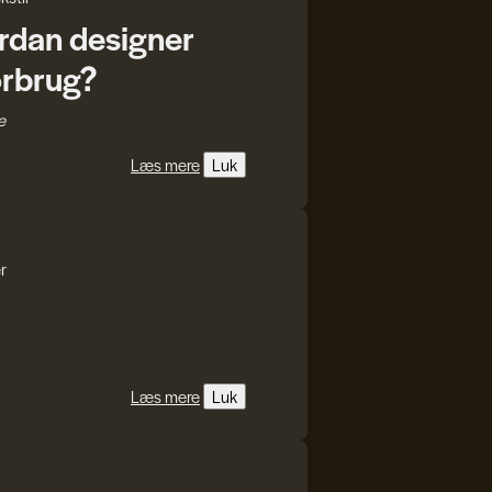
ordan designer
orbrug?
e
Læs mere
Luk
r
Læs mere
Luk