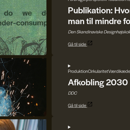
Publikation: Hv
man til mindre f
Den Skandinaviske Designhøjskol
Gå til side
Produktion
Cirkularitet
Værdikæde
Afkobling 2030
DDC
Gå til side