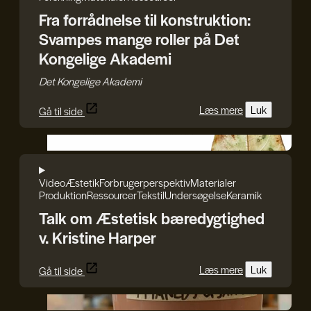
Fra forrådnelse til konstruktion:
Svampes mange roller på Det
Kongelige Akademi
Det Kongelige Akademi
Læs mere
Luk
Gå til side
GenJord/Kristine Harper
Video
Æstetik
Forbrugerperspektiv
Materialer
Produktion
Ressourcer
Tekstil
Undersøgelse
Keramik
Talk om Æstetisk bæredygtighed
v. Kristine Harper
Læs mere
Luk
Gå til side
GenJord