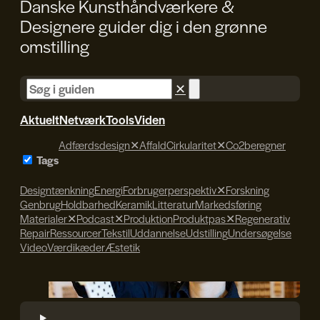
Danske Kunsthåndværkere &
Designere guider dig i den
grønne
omstilling
✕
Aktuelt
Netværk
Tools
Viden
Adfærdsdesign
✕
Affald
Cirkularitet
✕
Co2beregner
Tags
Designtænkning
Energi
Forbrugerperspektiv
✕
Forskning
Genbrug
Holdbarhed
Keramik
Litteratur
Markedsføring
Materialer
✕
Podcast
✕
Produktion
Produktpas
✕
Regenerativ
Repair
Ressourcer
Tekstil
Uddannelse
Udstilling
Undersøgelse
Video
Værdikæder
Æstetik
Søren Svendsen