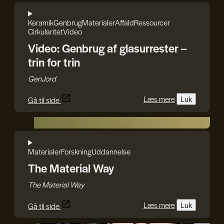
Keramik
Genbrug
Materialer
Affald
Ressourcer
Cirkularitet
Video
Video: Genbrug af glasurrester –
trin for trin
GenJord
Læs mere
Luk
Gå til side
The Material Way
Materialer
Forskning
Uddannelse
The Material Way
The Material Way
Læs mere
Luk
Gå til side