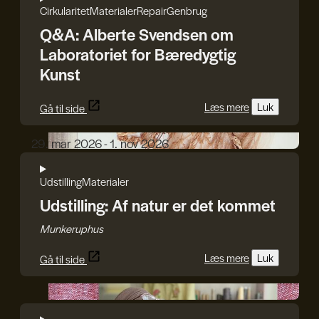
Cirkularitet
Materialer
Repair
Genbrug
Q&A: Alberte Svendsen om
Laboratoriet for Bæredygtig
Kunst
Læs mere
Luk
Gå til side
Karin Lorentzen
29. mar 2026 - 1. nov 2026
Udstilling
Materialer
Udstilling: Af natur er det kommet
Munkeruphus
Læs mere
Luk
Gå til side
I TRÅD MED VERDEN