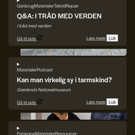
Genbrug
Materialer
Tekstil
Repair
Q&A: I TRÅD MED VERDEN
I tråd med verden
Læs mere
Luk
Gå til side
Julie Bach/Soffi Chanchira Larsen
Materialer
Podcast
Kan man virkelig sy i tarmskind?
Grønlands Nationalmuseum
Læs mere
Luk
Gå til side
Det Kongelige Akademi
Forskning
Materialer
Ressourcer