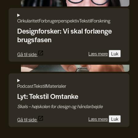
Iryna Kucher
Cirkularitet
Forbrugerperspektiv
Tekstil
Forskning
Designforsker: Vi skal forlænge
brugsfasen
Læs mere
Luk
Gå til side
Craft.Partners
Podcast
Tekstil
Materialer
Lyt: Tekstil Omtanke
Skals – højskolen for design og håndarbejde
Læs mere
Luk
Gå til side