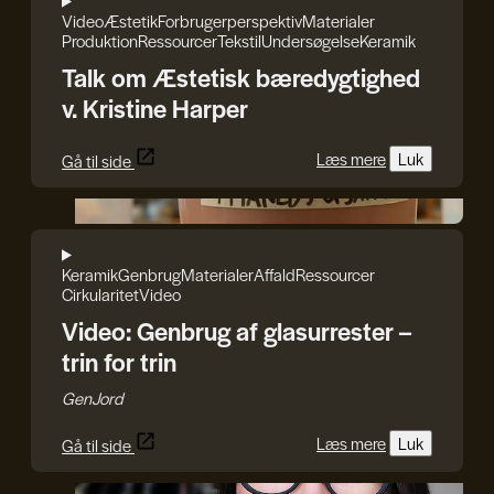
Video
Æstetik
Forbrugerperspektiv
Materialer
Produktion
Ressourcer
Tekstil
Undersøgelse
Keramik
Talk om Æstetisk bæredygtighed
v. Kristine Harper
Læs mere
Luk
Gå til side
GenJord
Keramik
Genbrug
Materialer
Affald
Ressourcer
Cirkularitet
Video
Video: Genbrug af glasurrester –
trin for trin
GenJord
Læs mere
Luk
Gå til side
Iryna Kucher