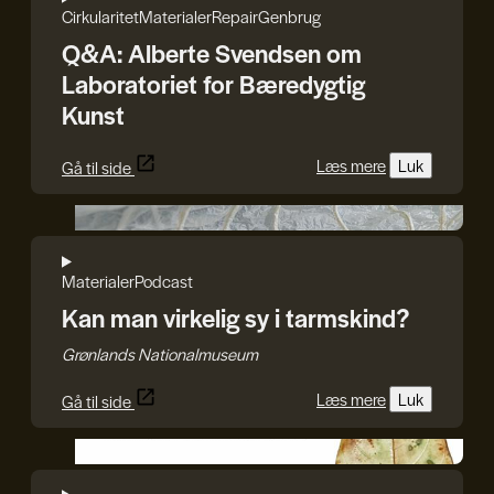
Cirkularitet
Materialer
Repair
Genbrug
Q&A: Alberte Svendsen om
Laboratoriet for Bæredygtig
Kunst
Læs mere
Luk
Gå til side
Julie Bach/Soffi Chanchira Larsen
Materialer
Podcast
Kan man virkelig sy i tarmskind?
Grønlands Nationalmuseum
Læs mere
Luk
Gå til side
GenJord/Kristine Harper