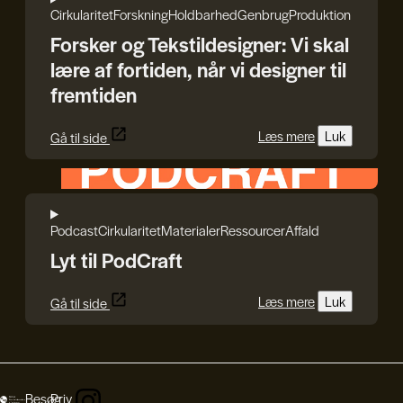
Cirkularitet
Forskning
Holdbarhed
Genbrug
Produktion
Forsker og Tekstildesigner: Vi skal
lære af fortiden, når vi designer til
fremtiden
Læs mere
Luk
Gå til side
HEPHAESTUS
Podcast
Cirkularitet
Materialer
Ressourcer
Affald
Lyt til PodCraft
Læs mere
Luk
Gå til side
Besøg
Priv