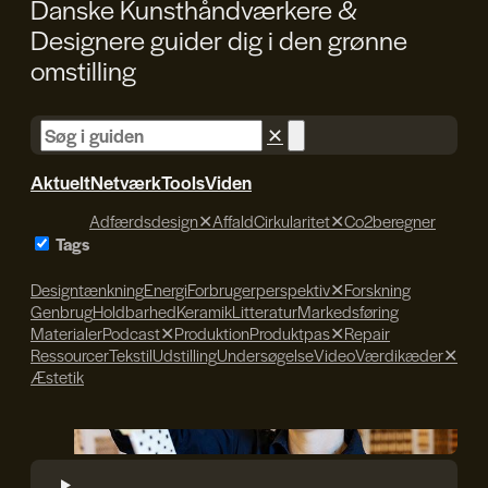
Danske Kunsthåndværkere &
Designere guider dig i den
grønne
omstilling
✕
Aktuelt
Netværk
Tools
Viden
Adfærdsdesign
✕
Affald
Cirkularitet
✕
Co2beregner
Tags
Designtænkning
Energi
Forbrugerperspektiv
✕
Forskning
Genbrug
Holdbarhed
Keramik
Litteratur
Markedsføring
Materialer
Podcast
✕
Produktion
Produktpas
✕
Repair
Ressourcer
Tekstil
Udstilling
Undersøgelse
Video
Værdikæder
✕
Æstetik
Søren Svendsen