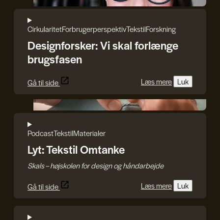
Cirkularitet
Forbrugerperspektiv
Tekstil
Forskning
Designforsker: Vi skal forlænge
brugsfasen
Læs mere
Luk
Gå til side
Craft.Partners
Podcast
Tekstil
Materialer
Lyt: Tekstil Omtanke
Skals – højskolen for design og håndarbejde
Læs mere
Luk
Gå til side