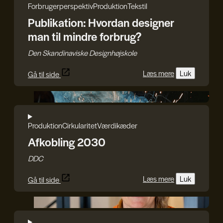
Forbrugerperspektiv
Produktion
Tekstil
Publikation: Hvordan designer
man til mindre forbrug?
Den Skandinaviske Designhøjskole
Læs mere
Luk
Gå til side
DDC
Produktion
Cirkularitet
Værdikæder
Afkobling 2030
DDC
Læs mere
Luk
Gå til side
Rasmus Blicher