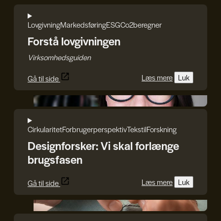
Lovgivning
Markedsføring
ESG
Co2beregner
Forstå lovgivningen
Virksomhedsguiden
Læs mere
Luk
Gå til side
Iryna Kucher
Cirkularitet
Forbrugerperspektiv
Tekstil
Forskning
Designforsker: Vi skal forlænge
brugsfasen
Læs mere
Luk
Gå til side
Craft.Partners