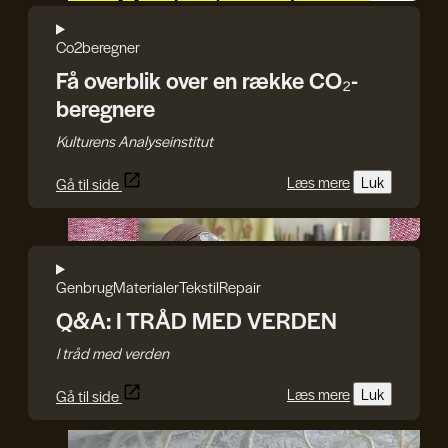
Co2beregner
Få overblik over en række CO₂-
beregnere
Kulturens Analyseinstitut
Læs mere
Luk
Gå til side
I TRÅD MED VERDEN
Genbrug
Materialer
Tekstil
Repair
Q&A: I TRÅD MED VERDEN
I tråd med verden
Læs mere
Luk
Gå til side
Julie Bach/Soffi Chanchira Larsen