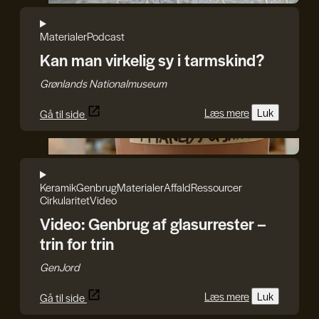
Materialer
Podcast
Kan man virkelig sy i tarmskind?
Grønlands Nationalmuseum
Læs mere
Luk
Gå til side
GenJord
Keramik
Genbrug
Materialer
Affald
Ressourcer
Cirkularitet
Video
Video: Genbrug af glasurrester –
trin for trin
GenJord
Læs mere
Luk
Gå til side