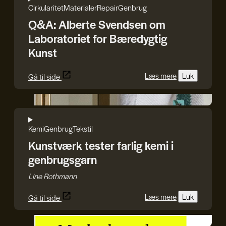
Cirkularitet
Materialer
Repair
Genbrug
Q&A: Alberte Svendsen om
Laboratoriet for Bæredygtig
Kunst
Læs mere
Luk
Gå til side
Line Rothmann
Kemi
Genbrug
Tekstil
Kunstværk tester farlig kemi i
genbrugsgarn
Line Rothmann
Læs mere
Luk
Gå til side
Kulturens Analyseinstitut