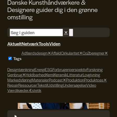
Danske Kunsthåndværkere &
Designere guider dig i den
grønne
omstilling
✕
Aktuelt
Netværk
Tools
Viden
Adfærdsdesign
✕
Affald
Cirkularitet
✕
Co2beregner
✕
Tags
Designtænkning
Energi
ESG
Forbrugerperspektiv
Forskning
Genbrug
✕
Holdbarhed
Kemi
Keramik
Litteratur
Lovgivning
Markedsføring
Materialer
Podcast
✕
Produktion
Produktpas
✕
Repair
Ressourcer
Tekstil
Udstilling
Undersøgelse
Video
Værdikæder
Æstetik
Søren Svendsen