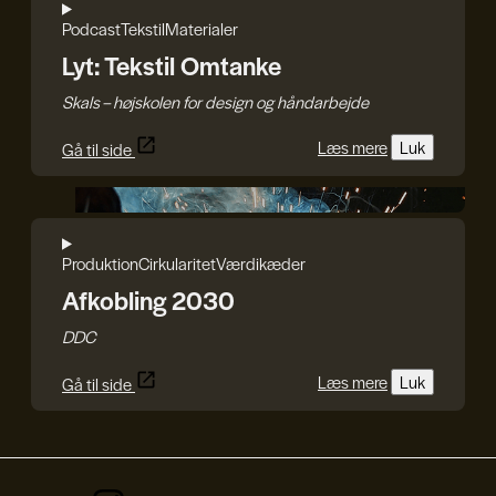
Podcast
Tekstil
Materialer
Lyt: Tekstil Omtanke
Skals – højskolen for design og håndarbejde
Læs mere
Luk
Gå til side
DDC
Produktion
Cirkularitet
Værdikæder
Afkobling 2030
DDC
Læs mere
Luk
Gå til side