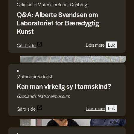
Cirkularitet
Materialer
Repair
Genbrug
Q&A: Alberte Svendsen om
Laboratoriet for Bæredygtig
Kunst
Læs mere
Luk
Gå til side
Julie Bach/Soffi Chanchira Larsen
Materialer
Podcast
Kan man virkelig sy i tarmskind?
Grønlands Nationalmuseum
Læs mere
Luk
Gå til side
Det Kongelige Akademi