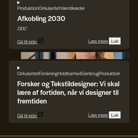
Produktion
Cirkularitet
Værdikæder
Afkobling 2030
DDC
Læs mere
Luk
Gå til side
Rasmus Blicher
Cirkularitet
Forskning
Holdbarhed
Genbrug
Produktion
Forsker og Tekstildesigner: Vi skal
lære af fortiden, når vi designer til
fremtiden
Læs mere
Luk
Gå til side