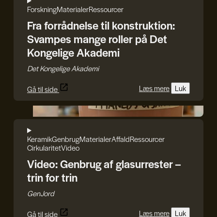
Forskning
Materialer
Ressourcer
Fra forrådnelse til konstruktion:
Svampes mange roller på Det
Kongelige Akademi
Det Kongelige Akademi
Læs mere
Luk
Gå til side
GenJord
Keramik
Genbrug
Materialer
Affald
Ressourcer
Cirkularitet
Video
Video: Genbrug af glasurrester –
trin for trin
GenJord
Læs mere
Luk
Gå til side