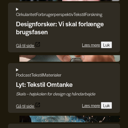
Cirkularitet
Forbrugerperspektiv
Tekstil
Forskning
Designforsker: Vi skal forlænge
brugsfasen
Læs mere
Luk
Gå til side
Craft.Partners
Podcast
Tekstil
Materialer
Lyt: Tekstil Omtanke
Skals – højskolen for design og håndarbejde
Læs mere
Luk
Gå til side
DDC