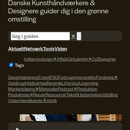
Danske Kunsthåndværkere &
Designere guider dig i den
grønne
omstilling
✕
Aktuelt
Netværk
Tools
Viden
Adfærdsdesign
✕
Affald
Cirkularitet
✕
Co2beregner
Tags
Designtænkning
Energi
ESG
Forbrugerperspektiv
Forskning
✕
Genbrug
Holdbarhed
Keramik
Litteratur
Lovgivning
Markedsføring
✕
Materialer
Podcast
✕
Produktion
Produktpas
✕
Repair
Ressourcer
Tekstil
Uddannelse
Udstilling
Video
Værdikæder
Æstetik
Søren Svendsen