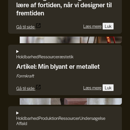
lære af fortiden, når vi designer til
fremtiden
Læs mere
Luk
Gå til side
Karl Ejnar Nybo
Holdbarhed
Ressourcer
æstetik
Artikel: Min blyant er metallet
Formkraft
Læs mere
Luk
Gå til side
Natural Material Studio
Holdbarhed
Produktion
Ressourcer
Undersøgelse
Affald