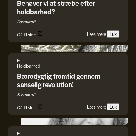
Behøver vi at stræbe efter
holdbarhed?
Formkraft
Læs mere
Luk
Gå til side
Signe Rødkjær Griffin
Holdbarhed
Bæredygtig fremtid gennem
sanselig revolution!
Formkraft
Læs mere
Luk
Gå til side
Lena Paaske