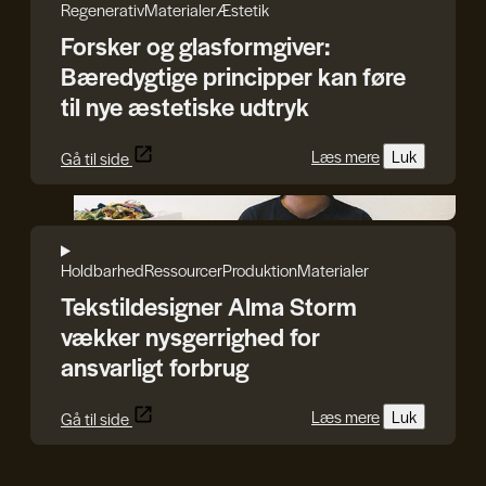
Regenerativ
Materialer
Æstetik
Forsker og glasformgiver:
Bæredygtige principper kan føre
til nye æstetiske udtryk
Læs mere
Luk
Gå til side
Alma Storm
Holdbarhed
Ressourcer
Produktion
Materialer
Tekstildesigner Alma Storm
vækker nysgerrighed for
ansvarligt forbrug
Læs mere
Luk
Gå til side