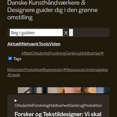
Danske Kunsthåndværkere &
Designere guider dig i den
grønne
omstilling
✕
Aktuelt
Netværk
Tools
Viden
Affald
Cirkularitet
Forskning
Genbrug
Holdbarhed
✕
Tags
Materialer
Produktion
Regenerativ
✕
Ressourcer
Undersøgelse
Æstetik
Rasmus Blicher
Cirkularitet
Forskning
Holdbarhed
Genbrug
Produktion
Forsker og Tekstildesigner: Vi skal