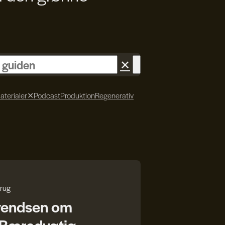
✕
aterialer
✕
Podcast
Produktion
Regenerativ
rug
vendsen om
r Bæredygtig