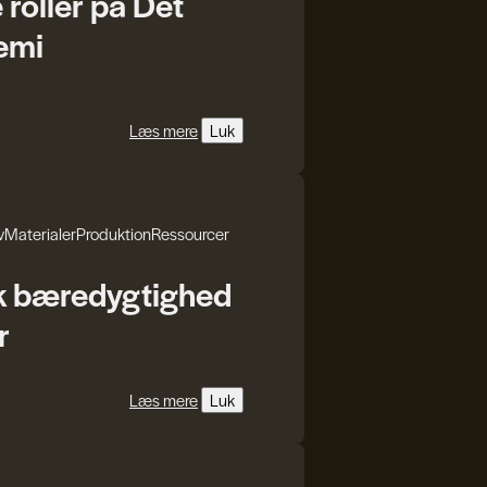
oller på Det
emi
Læs mere
Luk
v
Materialer
Produktion
Ressourcer
k bæredygtighed
r
Læs mere
Luk