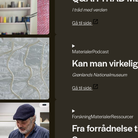
I tråd med verden
Gå til side
Materialer
Podcast
Kan man virkelig
Grønlands Nationalmuseum
Gå til side
Forskning
Materialer
Ressourcer
Fra forrådnelse t