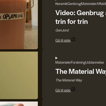
Keramik
Genbrug
Materialer
Affald
Video: Genbrug a
trin for trin
GenJord
Gå til side
Materialer
Forskning
Uddannelse
The Material Wa
The Material Way
Gå til side