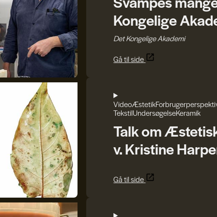
Svampes mange r
Kongelige Akad
Det Kongelige Akademi
Gå til side
Video
Æstetik
Forbrugerperspekti
Tekstil
Undersøgelse
Keramik
Talk om Æstetis
v. Kristine Harpe
Gå til side