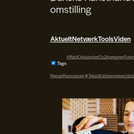
omstilling
Aktuelt
Netværk
Tools
Viden
Affald
Cirkularitet
Co2beregner
Forb
Tags
Repair
Ressourcer
✕
Tekstil
Uddannelse
Udsti
Søren Svendsen