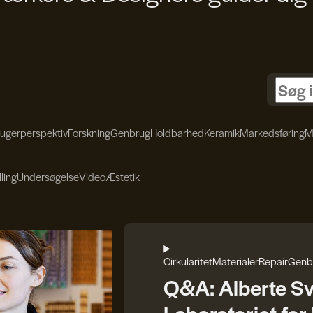
rugerperspektiv
Forskning
Genbrug
Holdbarhed
Keramik
Markedsføring
M
lling
Undersøgelse
Video
Æstetik
Cirkularitet
Materialer
Repair
Genb
Q&A: Alberte S
Laboratoriet fo