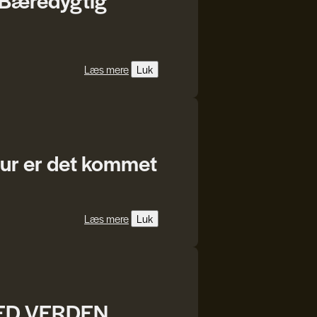
Læs mere
Luk
atur er det kommet
Læs mere
Luk
MED VERDEN