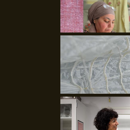
Julie Bach/Soffi Chanchira Larsen
Det Kongelige Akademi