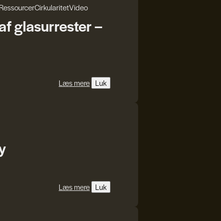
Ressourcer
Cirkularitet
Video
f glasurrester –
Læs mere
Luk
y
Læs mere
Luk