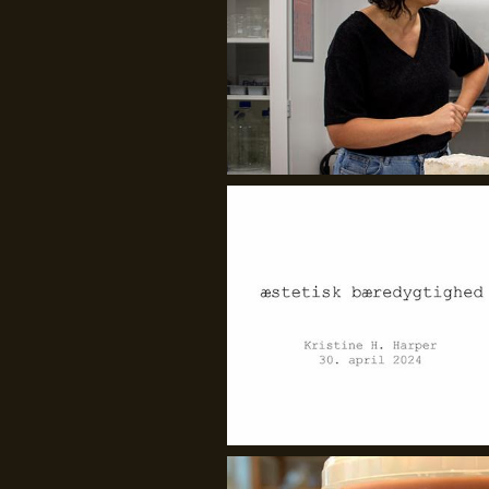
GenJord/Kristine Harper
GenJord