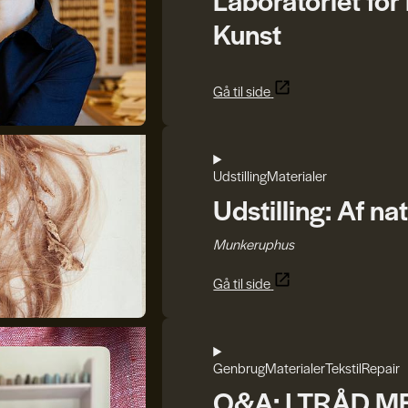
Kunst
Gå til side
Udstilling
Materialer
Udstilling: Af n
Munkeruphus
Gå til side
Genbrug
Materialer
Tekstil
Repair
Q&A: I TRÅD 