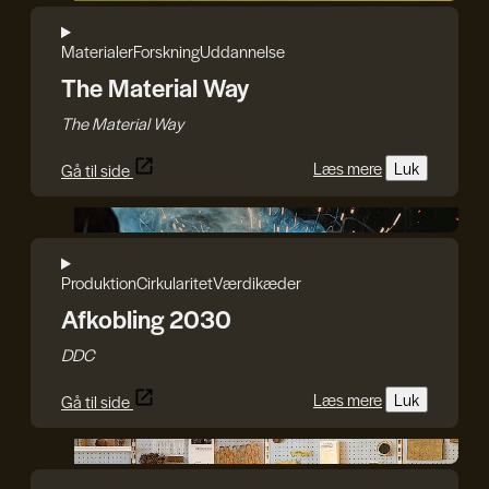
Materialer
Forskning
Uddannelse
The Material Way
The Material Way
Læs mere
Luk
Gå til side
DDC
Produktion
Cirkularitet
Værdikæder
Afkobling 2030
DDC
Læs mere
Luk
Gå til side
Jan van Eyck Academie