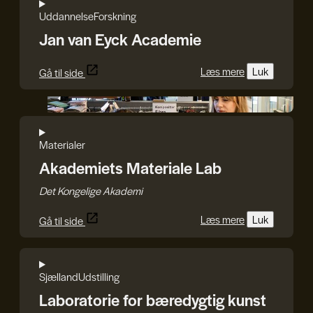
Uddannelse
Forskning
Jan van Eyck Academie
Læs mere
Luk
Gå til side
Det Kongelige Akademi
Materialer
Akademiets Materiale Lab
Det Kongelige Akademi
Læs mere
Luk
Gå til side
Sjælland
Udstilling
Laboratorie for bæredygtig kunst