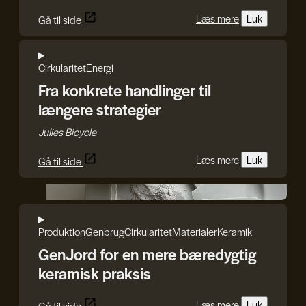
Læs mere
Luk
Gå til side
Cirkularitet
Energi
Fra konkrete handlinger til
længere strategier
Julies Bicycle
Læs mere
Luk
Gå til side
GenJord
Produktion
Genbrug
Cirkularitet
Materialer
Keramik
GenJord for en mere bæredygtig
keramisk praksis
Læs mere
Luk