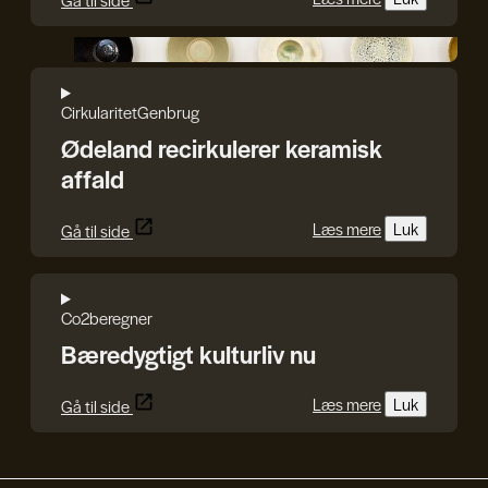
Gå til side
Ødeland
Cirkularitet
Genbrug
Ødeland recirkulerer keramisk
affald
Læs mere
Luk
Gå til side
Co2beregner
Bæredygtigt kulturliv nu
Læs mere
Luk
Gå til side