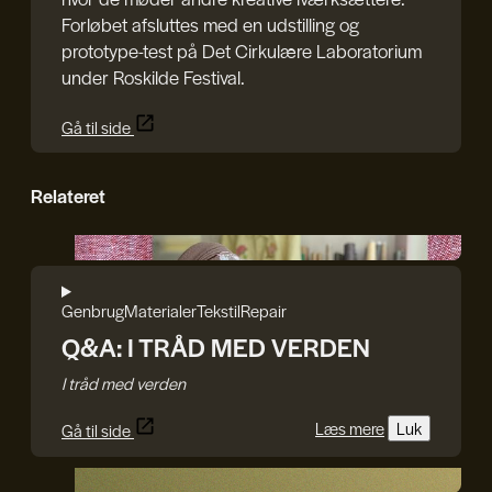
Forløbet afsluttes med en udstilling og
prototype-test på Det Cirkulære Laboratorium
under Roskilde Festival.
Gå til side
Relateret
I TRÅD MED VERDEN
Genbrug
Materialer
Tekstil
Repair
Q&A: I TRÅD MED VERDEN
I tråd med verden
Læs mere
Luk
Gå til side
The Material Way