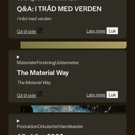
Q&A: I TRÅD MED VERDEN
I tråd med verden
Læs mere
Luk
Gå til side
The Material Way
Materialer
Forskning
Uddannelse
The Material Way
The Material Way
Læs mere
Luk
Gå til side
DDC
Produktion
Cirkularitet
Værdikæder