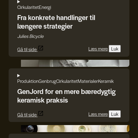
Cirkularitet
Energi
Fra konkrete handlinger til
længere strategier
Julies Bicycle
Læs mere
Luk
Gå til side
GenJord
Produktion
Genbrug
Cirkularitet
Materialer
Keramik
GenJord for en mere bæredygtig
keramisk praksis
Læs mere
Luk
Gå til side
Ødeland