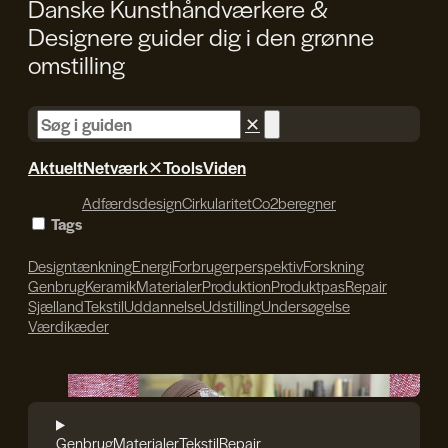
Danske Kunsthåndværkere &
Designere guider dig i den
grønne
omstilling
✕
Aktuelt
Netværk
✕
Tools
Viden
Adfærdsdesign
Cirkularitet
Co2beregner
Tags
Designtænkning
Energi
Forbrugerperspektiv
Forskning
Genbrug
Keramik
Materialer
Produktion
Produktpas
Repair
Sjælland
Tekstil
Uddannelse
Udstilling
Undersøgelse
Værdikæder
I TRÅD MED VERDEN
Genbrug
Materialer
Tekstil
Repair