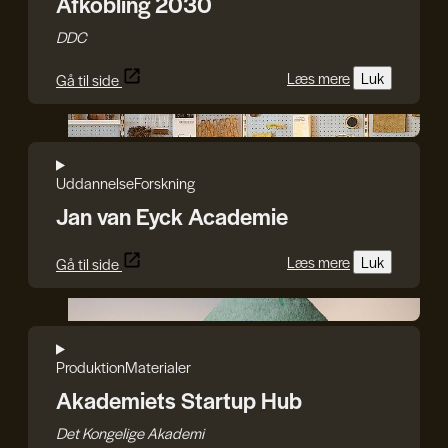
Afkobling 2030
DDC
Læs mere
Luk
Gå til side
Jan van Eyck Academie
Uddannelse
Forskning
Jan van Eyck Academie
Læs mere
Luk
Gå til side
Studio Cirkolar
Produktion
Materialer
Akademiets Startup Hub
Det Kongelige Akademi