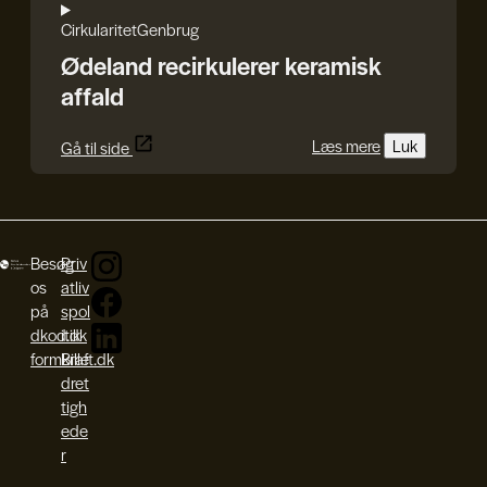
Cirkularitet
Genbrug
Ødeland recirkulerer keramisk
affald
Læs mere
Luk
Gå til side
Besøg
Priv
os
atliv
på
spol
dkod.dk
itik
formkraft.dk
Bille
dret
tigh
ede
r